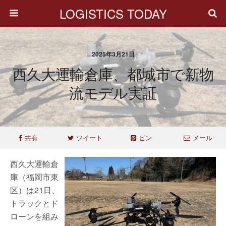
LOGISTICS TODAY
2025年3月21日
西久大運輸倉庫、都城市で新物
流モデル実証
共有
ツイート
ピン
メール
西久大運輸倉
庫（福岡市東
区）は21日、
トラックとド
ローンを組み