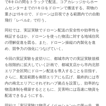
で8キロの間をトラックで配送。コアカレッジからホー
ムセンターまでの1キロをドローンで搬送する。荷物の
重さは15キロで、ドローンは目視できる範囲内での自動
飛行「レベル2」で行う。
同社では、実証実験でドローン配送の安全性や効率性を
検証するほか、ドローンを使った物流に対する地域住民
の理解促進を図る。また、ドローン操縦の内製化を進
め、競争力の強化につなげていく。
今回の実証実験を皮切りに、都城市内での実証実験規模
を段階的に拡大していく計画で、都城支店から市内北部
エリア全区間にドローン配送を導入することを目指す。
さらに、配送範囲を南部エリアにも広げ、最終的には市
内の南北エリアにそれぞれハブ拠点を設置し、効率的な
物流体制を構築するとともに、災害時には迅速に物資を
配送できるようにする。
同社は「実証実験は物流イノベーションへの第一歩。将