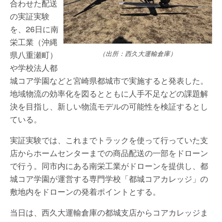
合わせた配送
の実証実験
を、26日に南
栄工業（沖縄
県八重瀬町）
（出所：西久大運輸倉庫）
や学校法人都
城コア学園などと宮崎県都城市で実施すると発表した。
地域物流の効率化を図るとともに人手不足などの課題解
決を目指し、新しい物流モデルの可能性を検証するとし
ている。
実証実験では、これまでトラックを使って行っていた支
店からホームセンターまでの商品配送の一部をドローン
で行う。同市内にある南栄工業がドローンを提供し、都
城コア学園が運営する専門学校「都城コアカレッジ」の
敷地内をドローンの発着ポイントとする。
当日は、西久大運輸倉庫の都城支店からコアカレッジま