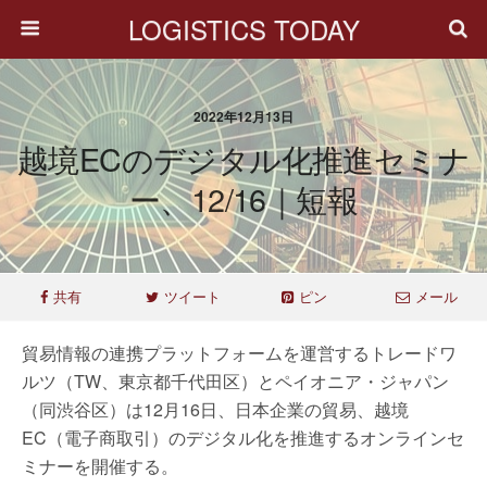
LOGISTICS TODAY
2022年12月13日
越境ECのデジタル化推進セミナ
ー、12/16｜短報
共有
ツイート
ピン
メール
貿易情報の連携プラットフォームを運営するトレードワ
ルツ（TW、東京都千代田区）とペイオニア・ジャパン
（同渋谷区）は12月16日、日本企業の貿易、越境
EC（電子商取引）のデジタル化を推進するオンラインセ
ミナーを開催する。