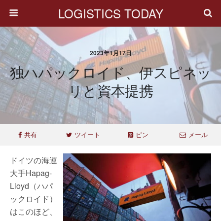
LOGISTICS TODAY
2023年1月17日
独ハパックロイド、伊スピネッ
リと資本提携
共有
ツイート
ピン
メール
ドイツの海運
大手Hapag-
Lloyd（ハパ
ックロイド）
はこのほど、