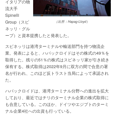
イタリアの物
流大手
Spinelli
Group（スピ
（出所：Hapag-Lloyd）
ネッリ・グル
ープ）と資本提携したと発表した。
スピネッリは港湾ターミナルや輸送部門を持つ物流企
業。発表によると、ハパックロイドはその株式の49％を
取得した。残りの51％の株式はスピネッリ家が引き続き
保有する。株式取得は2022年9月に双方の間で合意の署
名が行われ、このほど反トラスト当局によって承認され
た。
ハパックロイドは、港湾ターミナル分野への進出を拡大
しており、最近ではチリのターミナル企業の株式取得に
も合意している。このほか、ドイツやエジプトのターミ
ナル企業4社への出資も行っている。