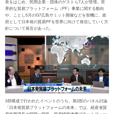
長をはじめ、民間企業・団体のゲストら7人が登壇。世
界的な貿易プラットフォーム（PF）事業に関する動向
や、ことし5月のG7広島サミット開催などを契機に、政
府として日本発の貿易PFを世界に向けて発信していく方
針について発言があった。
3部構成で行われたイベントのうち、第2部のパネル討論
「日本発貿易プラットフォームの未来」では、経産省貿
易振興課長の阿部一郎氏、貿易情報連携プラットフォー