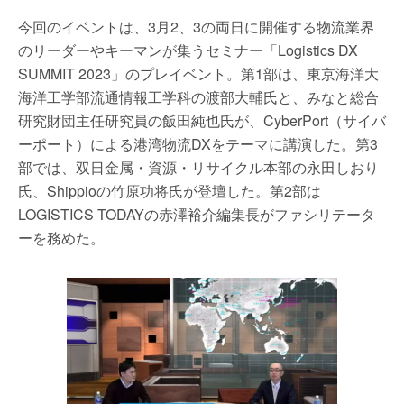
今回のイベントは、3月2、3の両日に開催する物流業界
のリーダーやキーマンが集うセミナー「Logistics DX
SUMMIT 2023」のプレイベント。第1部は、東京海洋大
海洋工学部流通情報工学科の渡部大輔氏と、みなと総合
研究財団主任研究員の飯田純也氏が、CyberPort（サイバ
ーポート）による港湾物流DXをテーマに講演した。第3
部では、双日金属・資源・リサイクル本部の永田しおり
氏、Shippioの竹原功将氏が登壇した。第2部は
LOGISTICS TODAYの赤澤裕介編集長がファシリテータ
ーを務めた。