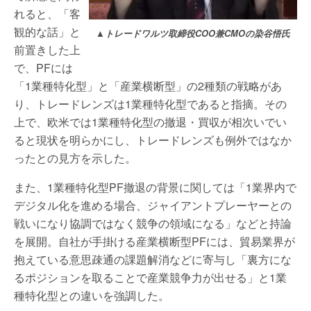
れると、「客
観的な話」と
▲トレードワルツ取締役COO兼CMOの染谷悟氏
前置きした上
で、PFには
「1業種特化型」と「産業横断型」の2種類の戦略があ
り、トレードレンズは1業種特化型であると指摘。その
上で、欧米では1業種特化型の撤退・買収が相次いでい
ると現状を明らかにし、トレードレンズも例外ではなか
ったとの見方を示した。
また、1業種特化型PF撤退の背景に関しては「1業界内で
デジタル化を進める場合、ジャイアントプレーヤーとの
戦いになり協調ではなく競争の領域になる」などと持論
を展開。自社が手掛ける産業横断型PFには、貿易業界が
抱えている意思疎通の課題解消などに寄与し「裏方にな
るポジションを取ることで産業競争力が出せる」と1業
種特化型との違いを強調した。