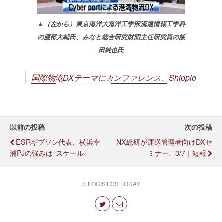
▲（左から）東京海洋大海洋工学部流通情報工学科
の渡部大輔氏、みなと総合研究財団主任研究員の飯
田純也氏
国際物流DXテーマにカンファレンス、Shippio
以前の投稿
次の投稿
ESRギブソン代表、横浜幸
NX総研が運送管理者向けDXセ
浦PJの強みは｢スケール｣
ミナー、3/7｜短報
© LOGISTICS TODAY