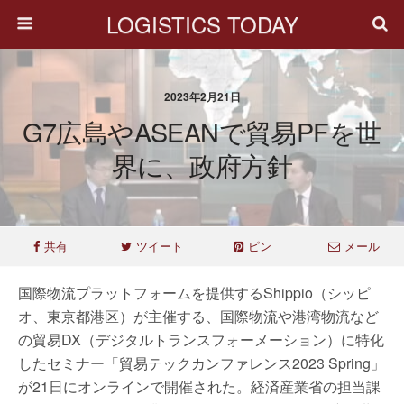
LOGISTICS TODAY
2023年2月21日
G7広島やASEANで貿易PFを世
界に、政府方針
共有
ツイート
ピン
メール
国際物流プラットフォームを提供するShippio（シッピ
オ、東京都港区）が主催する、国際物流や港湾物流など
の貿易DX（デジタルトランスフォーメーション）に特化
したセミナー「貿易テックカンファレンス2023 Spring」
が21日にオンラインで開催された。経済産業省の担当課