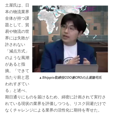
土屋氏は、日
本の物流業界
全体が持つ課
題として、貿
易や物流の世
界には失敗が
許されない
「減点方式」
のような風潮
があると指
摘。「できて
当たり前と思
▲Shippio取締役COO兼CROの土屋隆司氏
われすぎてい
る」と述べ、
期日通りにものを届けるため、綿密に計画されて実行さ
れている現状の業界を評価しつつも、リスク回避だけで
なくチャレンジによる業界の活性化に期待を寄せた。