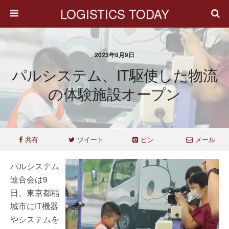
LOGISTICS TODAY
2023年8月9日
パルシステム、IT駆使した物流
の体験施設オープン
共有
ツイート
ピン
メール
パルシステム
連合会は9
日、東京都稲
城市にIT機器
やシステムを