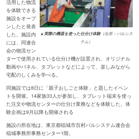
活用した物流
を体験できる
施設をオープ
ンしたと発表
した。施設内
▲実際の機器を使った仕分け体験
（出所：パルシス
には、同連合
テム）
会の物流セン
ターで使用されている仕分け機が設置され、オリジナル
動画やパネル、タブレットなどによって、楽しみながら
宅配のしくみを学べる。
同施設では8日に「親子おしごと体験」と題したイベン
トを開催。14家族33人が参加し、タブレット端末を使っ
た注文や物流センターの仕分け業務などを体験した。体
験企画は9月以降も開催される
施設の所在地は、東京都稲城市百村パルシステム連合会
稲城事務所事務センター1階。