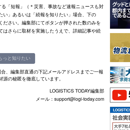
する「短報」（＊災害、事故など速報ニュースも対
たい」あるいは「続報を知りたい」場合、下の
ください。編集部にてボタンが押された数のみを
てはさらに取材を実施したうえで、詳細記事や続
もっと知りたい
場合、編集部直通の下記メールアドレスまでご一報
材源の秘匿を徹底しています。
LOGISTICS TODAY編集部
メール：support@logi-today.com