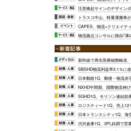
注意喚起サインのデザインポ
トラスコ中山、軽量運搬車が
CAPES、物流×クリエイテ
物流拠点コンサルに独自｢庫
新幹線で再生医療細胞輸送
SBSHD物流利益率3.1％
日本郵政1Q、郵便・物流赤
NXHD中間期、国際物流伸び
SGHD1Q、モリソン連結効
ロジスティード1Q、売上1
日本トランスシティ1Q、海
渋沢倉庫1Q、3PL好調で営