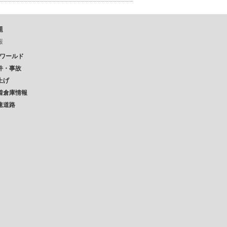
題
報
Pワールド
件・事故
上げ
着倉庫情報
速道路