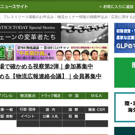
S TODAY｜国内最大の物流ニュースサイト
3PL, SCMなど国内外の最新の物流
、プレスリリース掲載のお申込み
物流セミナー情報の掲載申込み
広告に関する
場で確かめる視察第2弾｜参加募集中
める【物流広報連絡会議】｜会員募集中