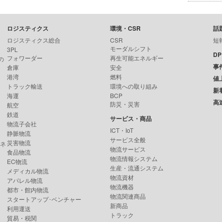
ロジスティクス
環境・CSR
話
ロジスティクス総合
CSR
短
モーダルシフト
3PL
D
フォワーダー
再生可能エネルギー
の
事
倉庫
安全
港湾
燃料
値
トラック輸送
環境への取り組み
新
海運
BCP
高
防災・災害
航空
鉄道
サービス・商品
物流子会社
ICT・IoT
静脈物流
サービス全般
災害物流
ンネ
物流サービス
食品物流
物流情報システム
EC物流
生産・流通システム
メディカル物流
物流資材
アパレル物流
物流機器
都市・館内物流
物流関連商品
スタートアップ･ベンチャー
新商品
利用運送
トラック
貿易・税関