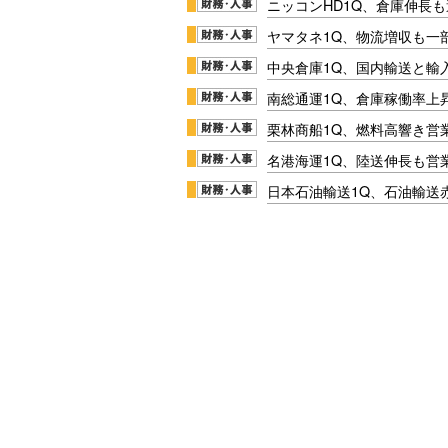
ニッコンHD1Q、倉庫伸長
ヤマタネ1Q、物流増収も一
中央倉庫1Q、国内輸送と輸
南総通運1Q、倉庫稼働率上
栗林商船1Q、燃料高響き営
名港海運1Q、陸送伸長も営業
日本石油輸送1Q、石油輸送