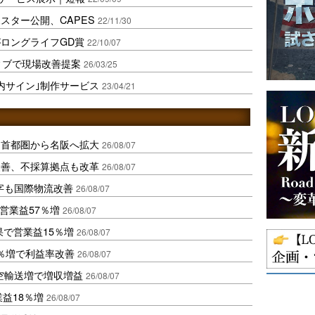
スター公開、CAPES
22/11/30
ロングライフGD賞
22/10/07
ィブで現場改善提案
26/03/25
内サイン｣制作サービス
23/04/21
、首都圏から名阪へ拡大
26/08/07
に改善、不採算拠点も改革
26/08/07
字も国際物流改善
26/08/07
営業益57％増
26/08/07
果で営業益15％増
26/08/07
2％増で利益率改善
26/08/07
空輸送増で増収増益
26/08/07
業益18％増
26/08/07