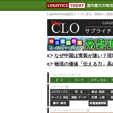
LOGISTIC
LogisticsToday総合トップに戻る
取材のご依頼
👉️
なぜ中国は実装が速い？現
👉️
物流の価値「伝える力」高
ピックアップテーマ
テーマ一覧
スペシャルコンテンツ一覧