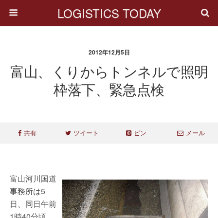
LOGISTICS TODAY
2012年12月5日
富山、くりからトンネルで照明
枠落下、緊急点検
共有
ツイート
ピン
メール
富山河川国道
事務所は5
日、同日午前
1時40分頃、