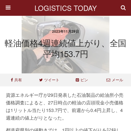
LOGISTICS TODAY
2023年11月29日
軽油価格4週連続値上がり、全国
平均153.7円
共有
ツイート
ピン
メール
資源エネルギー庁が29日発表した石油製品の給油所小売
価格調査によると、27日時点の軽油の店頭現金小売価格
は1リットル当たり153.7円で、前週から0.4円上昇し、4
週連続の値上がりとなった。
都道府県別の値動きでは、1円以上の値下がりを記録し