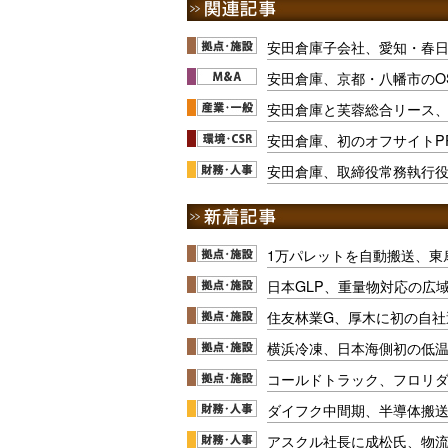
安田倉庫子会社、愛知・春
安田倉庫、京都・八幡市のO
安田倉庫と芙蓉総合リース、
安田倉庫、初のオフサイトP
安田倉庫、取締役常務執行
1万パレットを自動搬送、東
日本GLP、重量物対応の広
住友林業G、厚木に初の自社
横浜冷凍、日本海側初の低
コールドトラック、フロリ
ダイフク中間期、半導体搬
アスクル社長に成松氏、物