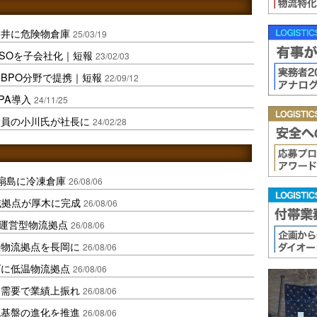
日井に危険物倉庫
25/03/19
SOを子会社化｜短報
23/02/03
BPO分野で提携｜短報
22/09/12
PA導入
24/11/25
役員の小川氏が社長に
24/02/28
扇島に冷凍倉庫
26/08/06
域拠点が厚木に完成
26/08/06
運営型物流拠点
26/08/06
温物流拠点を長岡に
26/08/06
ダに低温物流拠点
26/08/06
送需要で業績上振れ
26/08/06
流基盤の進化を推進
26/08/06