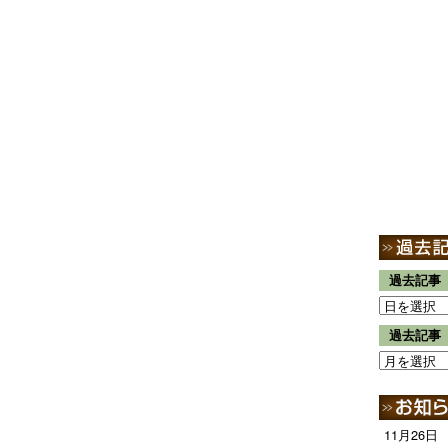
過去記事
過去記事
11月26日