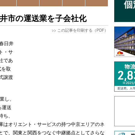
井市の運送業を子会社化
>>
この記事を印刷する（PDF）
春日井
ト・サ
社であ
式を取
式譲渡
。
創業し、
る運送
持ち、
庫はオリエント・サービスの持つ中京エリアのネ
とで、関東と関西をつなぐ中継拠点としてさらな