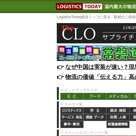
LOGISTIC
LogisticsToday総合トップに戻る
取材のご依頼
👉️
なぜ中国は実装が速い？現
👉️
物流の価値「伝える力」高
ピックアップテーマ
テーマ一覧
スペシャルコンテンツ一覧