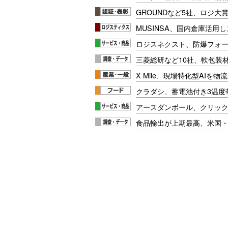
GROUNDなど5社、ロジ大
MUSINSA、国内倉庫活用
ロジスネクスト、防爆フォ
三菱総研など10社、軟包装
X Mile、現場特化型AIを
クラダシ、蓄電池付き3温度
アースダンボール、クリッ
食品輸出が上期最高、米国