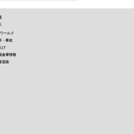
題
報
Pワールド
件・事故
上げ
着倉庫情報
速道路