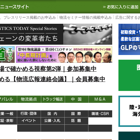
S TODAY｜国内最大の物流ニュースサイト
3PL, SCMなど国内外の最新の物流
、プレスリリース掲載のお申込み
物流セミナー情報の掲載申込み
広告に関する
場で確かめる視察第2弾｜参加募集中
める【物流広報連絡会議】｜会員募集中