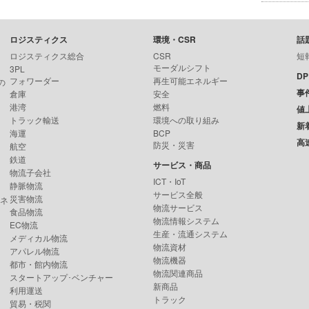
ロジスティクス
環境・CSR
話
ロジスティクス総合
CSR
短
モーダルシフト
3PL
D
フォワーダー
再生可能エネルギー
の
事
倉庫
安全
港湾
燃料
値
トラック輸送
環境への取り組み
新
海運
BCP
高
防災・災害
航空
鉄道
サービス・商品
物流子会社
ICT・IoT
静脈物流
サービス全般
災害物流
ンネ
物流サービス
食品物流
物流情報システム
EC物流
生産・流通システム
メディカル物流
物流資材
アパレル物流
物流機器
都市・館内物流
物流関連商品
スタートアップ･ベンチャー
新商品
利用運送
トラック
貿易・税関