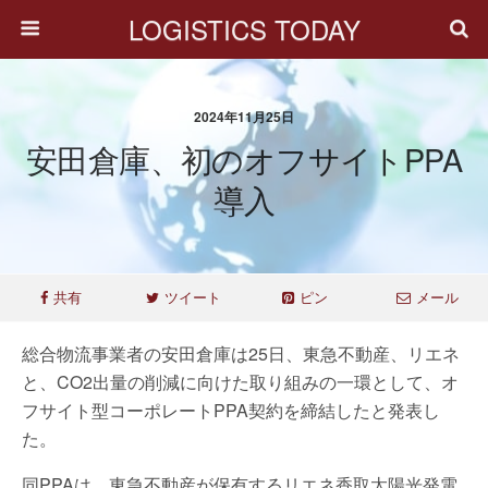
LOGISTICS TODAY
2024年11月25日
安田倉庫、初のオフサイトPPA
導入
共有
ツイート
ピン
メール
総合物流事業者の安田倉庫は25日、東急不動産、リエネ
と、CO2出量の削減に向けた取り組みの一環として、オ
フサイト型コーポレートPPA契約を締結したと発表し
た。
同PPAは、東急不動産が保有するリエネ香取太陽光発電