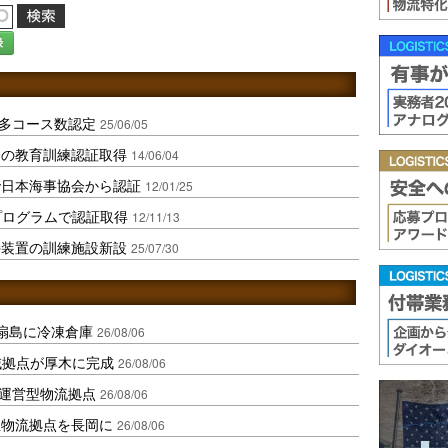
録
多コース数認定
25/06/05
会の教育訓練認証取得
14/06/04
で日本海事協会から認証
12/01/25
プログラムで認証取得
12/11/13
持装置の訓練施設新設
25/07/30
扇島に冷凍倉庫
26/08/06
域拠点が厚木に完成
26/08/06
運営型物流拠点
26/08/06
温物流拠点を長岡に
26/08/06