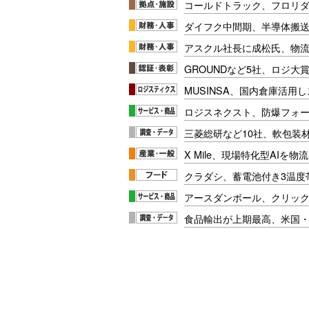
コールドトラック、フロリ
ダイフク中間期、半導体搬
アスクル社長に成松氏、物
GROUNDなど5社、ロジ大
MUSINSA、国内倉庫活用
ロジスネクスト、防爆フォ
三菱総研など10社、軟包装
X Mile、現場特化型AIを
クラダシ、蓄電池付き3温度
アースダンボール、クリッ
食品輸出が上期最高、米国