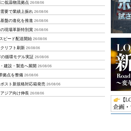
ダに低温物流拠点
26/08/06
送需要で業績上振れ
26/08/06
流基盤の進化を推進
26/08/06
賞の現場革新特別賞
26/08/06
しスピード配送開始
26/08/06
ークリフト刷新
26/08/06
材の循環モデル実証
26/08/06
物流・建設・製造へ展開
26/08/06
帯拠点を整備
26/08/06
クポスト新規格対応箱発売
26/08/06
・アジア向け伸長
26/08/06