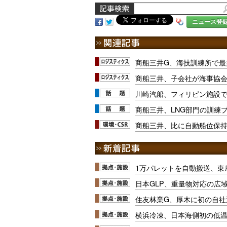
ニュース登
商船三井G、海技訓練所で最
商船三井、子会社が海事協
川崎汽船、フィリピン施設
商船三井、LNG部門の訓練
商船三井、比に自動船位保
1万パレットを自動搬送、東
日本GLP、重量物対応の広
住友林業G、厚木に初の自社
横浜冷凍、日本海側初の低