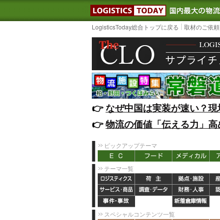
LOGISTIC
LogisticsToday総合トップに戻る
取材のご依頼
👉️
なぜ中国は実装が速い？現
👉️
物流の価値「伝える力」高
ピックアップテーマ
テーマ一覧
スペシャルコンテンツ一覧