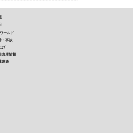
題
報
Pワールド
件・事故
上げ
着倉庫情報
速道路