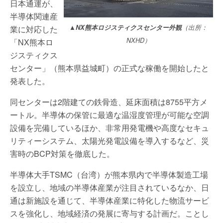
日本通運が、
半導体関連産
▲NX熊本ロジスティクスセンター外観
（出所：
業に対応した
NXHD）
「NX熊本ロ
ジスティクス
センター」（熊本県益城町）の正式な稼働を開始したと
発表した。
同センターは2階建ての鉄骨造、延床面積は8755平方メ
ートル。半導体の保管に最適な温湿度管理が可能な空調
設備を完備しているほか、非常用発電機や高度なセキュ
リティーシステム、太陽光発電設備を導入するなど、災
害時のBCP対策を徹底した。
半導体大手TSMC（台湾）が熊本県内で半導体製造工場
を設立し、地域の半導体産業が注目されているなか、日
通は新施設を通じて、半導体産業に特化した物流サービ
スを強化し、地域経済の発展に寄与する計画だ。ことし