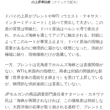
の上昇率比較
（クリックで拡大）
ドバイの上昇がブレントやWTI（ウエスト・テキサス・
インターミディエート）と比べて突出して大きい。この
差の背景は明確だ。ドバイ原油はペルシャ湾で産出さ
れ、ホルムズ海峡を通じてアジアに輸出される。封鎖に
よってこのルートが事実上止まり、ドバイ原油の現物は
需要があるのに物理的に届かない状態になった。供給が
極端に細り、現物価格だけが急騰している。
一方、ブレントは北海産でホルムズ海峡とは直接関係が
ない。WTIも米国内の指標だ。両者は封鎖の間接的な影
響（世界全体の需給引き締まり）を受けて上昇している
が、物理的な供給途絶には直面していない。
JPモルガンの商品調査部門責任者ナターシャ・カネヴァ
氏は「海峡が再開されなければ、この価格差は持続しな
い。大西洋側の在庫が取り崩される過程で、ブレントと