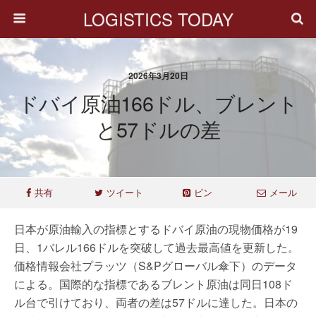
LOGISTICS TODAY
2026年3月20日
ドバイ原油166ドル、ブレント
と57ドルの差
共有
ツイート
ピン
メール
日本が原油輸入の指標とするドバイ原油の現物価格が19
日、1バレル166ドルを突破して過去最高値を更新した。
価格情報会社プラッツ（S&Pグローバル傘下）のデータ
による。国際的な指標であるブレント原油は同日108ド
ル台で引けており、両者の差は57ドルに達した。日本の