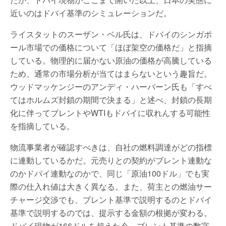
近いのはドバイ基準のシミュレーションだ。
ライスタットのスーザン・ベル氏は、ドバイのシンガポ
ール市場での価格について「ほぼ架空の価格だ」と指摘
している。物理的に届かない原油の価格が高騰している
ため、通常の市場分析が当てはまらないという趣旨だ。
ウッドマッケンジーのアンディ・ハーバーン氏も「すべ
てはホルムズ封鎖の期間で決まる」と述べ、封鎖の長期
化に伴ってブレントやWTIもドバイに収れんする可能性
を指摘している。
物流事業者が確認すべきは、自社の燃料調達がどの指標
に連動しているかだ。元売りとの契約がブレント連動な
のかドバイ連動なのかで、同じ「原油100ドル」でも実
際の仕入れ値は大きく異なる。また、荷主との燃油サー
チャージ交渉でも、ブレント基準で説明するのとドバイ
基準で説明するのでは、提示する金額の根拠が変わる。
ドバイ現物が166ドルを超えた今、ブレント基準の数字