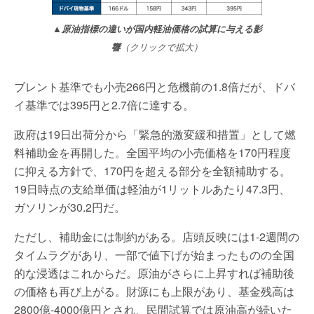
▲原油指標の違いが国内軽油価格の試算に与える影
響
（クリックで拡大）
ブレント基準でも小売266円と危機前の1.8倍だが、ドバ
イ基準では395円と2.7倍に達する。
政府は19日出荷分から「緊急的激変緩和措置」として燃
料補助金を再開した。全国平均の小売価格を170円程度
に抑える方針で、170円を超える部分を全額補助する。
19日時点の支給単価は軽油が1リットルあたり47.3円、
ガソリンが30.2円だ。
ただし、補助金には制約がある。店頭反映には1-2週間の
タイムラグがあり、一部で値下げが始まったものの全国
的な浸透はこれからだ。原油がさらに上昇すれば補助後
の価格も再び上がる。財源にも上限があり、基金残高は
2800億-4000億円とされ、民間試算では原油高が続いた