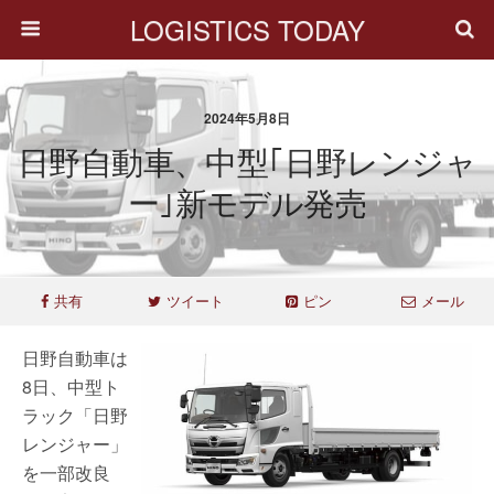
LOGISTICS TODAY
2024年5月8日
日野自動車、中型｢日野レンジャ
ー｣新モデル発売
共有
ツイート
ピン
メール
日野自動車は
8日、中型ト
ラック「日野
レンジャー」
を一部改良