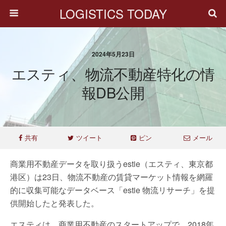
LOGISTICS TODAY
2024年5月23日
エスティ、物流不動産特化の情
報DB公開
共有
ツイート
ピン
メール
商業用不動産データを取り扱うestie（エスティ、東京都
港区）は23日、物流不動産の賃貸マーケット情報を網羅
的に収集可能なデータベース「estie 物流リサーチ」を提
供開始したと発表した。
エスティは、商業用不動産のスタートアップで、2018年