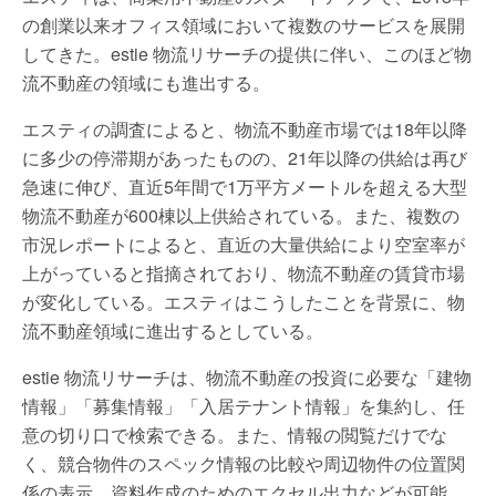
の創業以来オフィス領域において複数のサービスを展開
してきた。estie 物流リサーチの提供に伴い、このほど物
流不動産の領域にも進出する。
エスティの調査によると、物流不動産市場では18年以降
に多少の停滞期があったものの、21年以降の供給は再び
急速に伸び、直近5年間で1万平方メートルを超える大型
物流不動産が600棟以上供給されている。また、複数の
市況レポートによると、直近の大量供給により空室率が
上がっていると指摘されており、物流不動産の賃貸市場
が変化している。エスティはこうしたことを背景に、物
流不動産領域に進出するとしている。
estie 物流リサーチは、物流不動産の投資に必要な「建物
情報」「募集情報」「入居テナント情報」を集約し、任
意の切り口で検索できる。また、情報の閲覧だけでな
く、競合物件のスペック情報の比較や周辺物件の位置関
係の表示、資料作成のためのエクセル出力などが可能