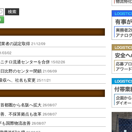
録
関業者の認定取得
21/12/09
1/03/02
のニチロ流通センターを合併
15/02/26
・日比野のセンター閉鎖
21/06/09
吸収へ、社名も変更
25/11/21
、首都圏から名阪へ拡大
26/08/07
に改善、不採算拠点も改革
26/08/07
字も国際物流改善
26/08/07
営業益57％増