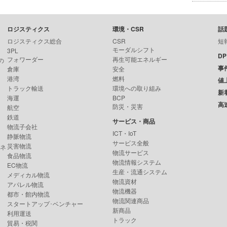
ロジスティクス
環境・CSR
話
ロジスティクス総合
CSR
短
モーダルシフト
3PL
D
フォワーダー
再生可能エネルギー
の
事
倉庫
安全
港湾
燃料
値
トラック輸送
環境への取り組み
新
海運
BCP
高
防災・災害
航空
鉄道
サービス・商品
物流子会社
ICT・IoT
静脈物流
サービス全般
災害物流
ンネ
物流サービス
食品物流
物流情報システム
EC物流
生産・流通システム
メディカル物流
物流資材
アパレル物流
物流機器
都市・館内物流
物流関連商品
スタートアップ･ベンチャー
新商品
利用運送
トラック
貿易・税関