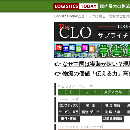
LOGISTIC
LogisticsToday総合トップに戻る
取材のご依頼
👉️
なぜ中国は実装が速い？現
👉️
物流の価値「伝える力」高
ピックアップテーマ
テーマ一覧
スペシャルコンテンツ一覧