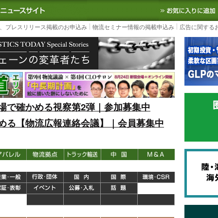
S TODAY｜国内最大の物流ニュースサイト
3PL, SCMなど国内外の最新の物流
、プレスリリース掲載のお申込み
物流セミナー情報の掲載申込み
広告に関する
場で確かめる視察第2弾｜参加募集中
める【物流広報連絡会議】｜会員募集中