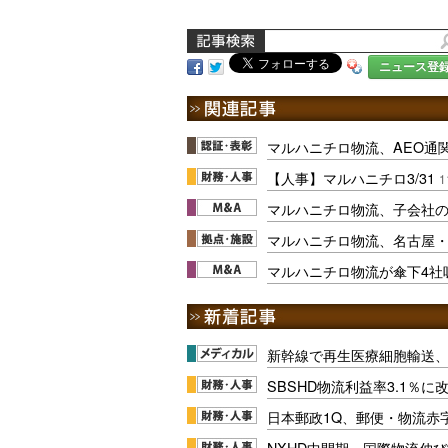
ニュース登
マルハニチロ物流、AEO通
【人事】マルハニチロ3/31
1
マルハニチロ物流、子会社
マルハニチロ物流、名古屋
マルハニチロ物流が傘下4社
新幹線で再生医療細胞輸送
SBSHD物流利益率3.1％
日本郵政1Q、郵便・物流赤
NXHD中間期、国際物流伸び