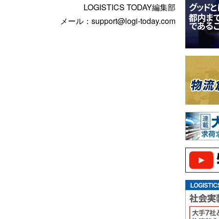
LOGISTICS TODAY編集部
メール：support@logi-today.com