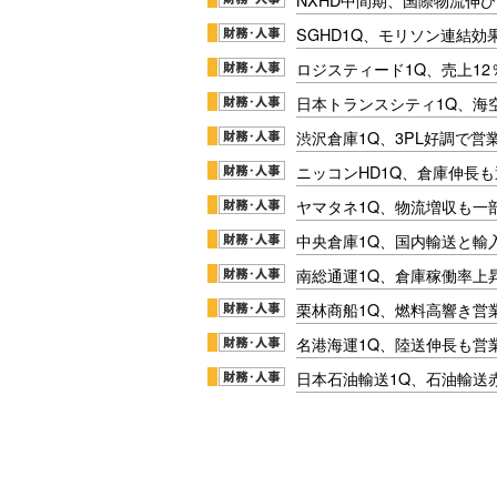
SGHD1Q、モリソン連結効
ロジスティード1Q、売上1
日本トランスシティ1Q、海
渋沢倉庫1Q、3PL好調で営
ニッコンHD1Q、倉庫伸長
ヤマタネ1Q、物流増収も一
中央倉庫1Q、国内輸送と輸
南総通運1Q、倉庫稼働率上
栗林商船1Q、燃料高響き営
名港海運1Q、陸送伸長も営業
日本石油輸送1Q、石油輸送