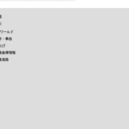
題
報
Pワールド
件・事故
上げ
着倉庫情報
速道路