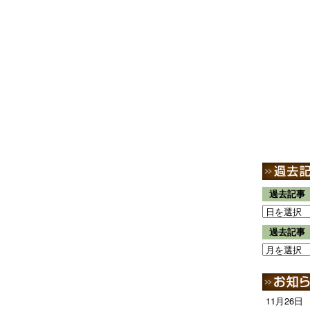
過去記事
過去記事
11月26日