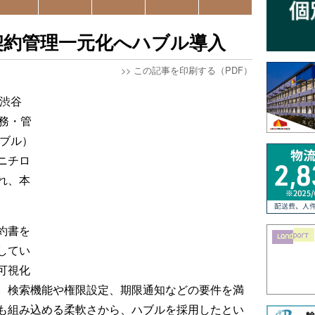
契約管理一元化へハブル導入
>>
この記事を印刷する（PDF）
都渋谷
務・管
ハブル）
ニチロ
れ、本
約書を
してい
可視化
。検索機能や権限設定、期限通知などの要件を満
も組み込める柔軟さから、ハブルを採用したとい