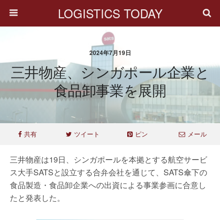
LOGISTICS TODAY
2024年7月19日
三井物産、シンガポール企業と
食品卸事業を展開
共有
ツイート
ピン
メール
三井物産は19日、シンガポールを本拠とする航空サービ
ス大手SATSと設立する合弁会社を通じて、SATS傘下の
食品製造・食品卸企業への出資による事業参画に合意し
たと発表した。