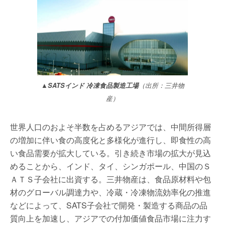
▲SATSインド 冷凍食品製造工場
（出所：三井物
産）
世界人口のおよそ半数を占めるアジアでは、中間所得層
の増加に伴い食の高度化と多様化が進行し、即食性の高
い食品需要が拡大している。引き続き市場の拡大が見込
めることから、インド、タイ、シンガポール、中国のＳ
ＡＴＳ子会社に出資する。三井物産は、食品原材料や包
材のグローバル調達力や、冷蔵・冷凍物流効率化の推進
などによって、SATS子会社で開発・製造する商品の品
質向上を加速し、アジアでの付加価値食品市場に注力す