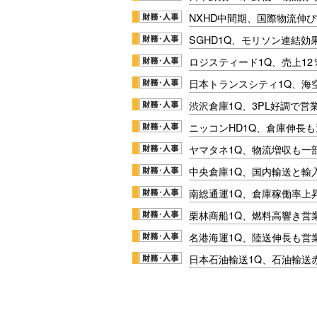
NXHD中間期、国際物流伸び
SGHD1Q、モリソン連結効
ロジスティード1Q、売上1
日本トランスシティ1Q、海
渋沢倉庫1Q、3PL好調で営
ニッコンHD1Q、倉庫伸長
ヤマタネ1Q、物流増収も一
中央倉庫1Q、国内輸送と輸
南総通運1Q、倉庫稼働率上
栗林商船1Q、燃料高響き営
名港海運1Q、陸送伸長も営業
日本石油輸送1Q、石油輸送