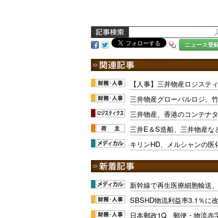
ニュース登
【人事】三井物産ロジスティク
三井物産グローバルロジ、
三井物産、香港のコンテナ
三井E＆S造船、三井物産な
キリンHD、メルシャンの医
新幹線で再生医療細胞輸送
SBSHD物流利益率3.1％
日本郵政1Q、郵便・物流赤