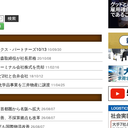
録
ス・パートナーズ10/13
10/09/30
竹森取締役が社長昇格
20/10/08
ターミナル会社株式を売却
11/02/16
ど2社と合弁会社
18/10/12
化学品事業を三井物産に譲渡
11/04/25
、首都圏から名阪へ拡大
26/08/07
に改善、不採算拠点も改革
26/08/07
字も国際物流改善
26/08/07