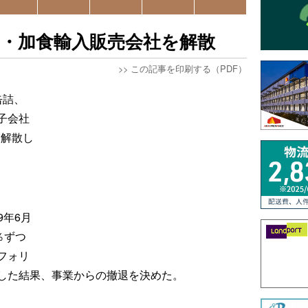
・加食輸入販売会社を解散
>>
この記事を印刷する（PDF）
缶詰、
子会社
を解散し
9年6月
％ずつ
フォリ
した結果、事業からの撤退を決めた。