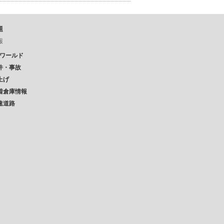
題
報
Pワールド
件・事故
上げ
着倉庫情報
速道路