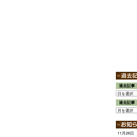
過去記事
過去記事
11月26日