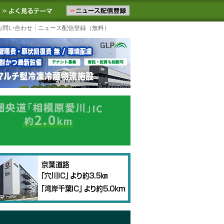
ニュースをお届けします。物流ニュースメール配信を登録すると、平日
お気に入りに追加
よく見るテーマ
お問い合わせ
ニュース配信登録（無料）