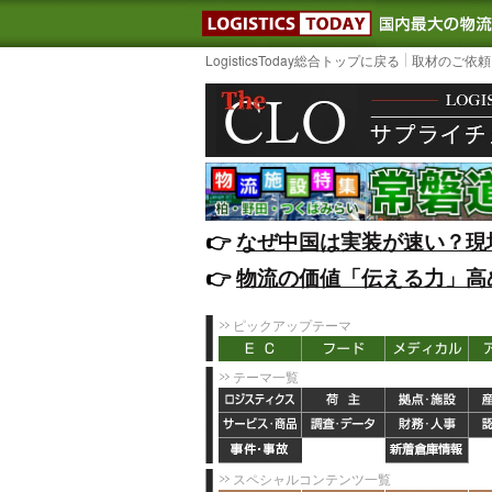
LOGISTIC
LogisticsToday総合トップに戻る
取材のご依頼
👉️
なぜ中国は実装が速い？現
👉️
物流の価値「伝える力」高
ピックアップテーマ
テーマ一覧
スペシャルコンテンツ一覧