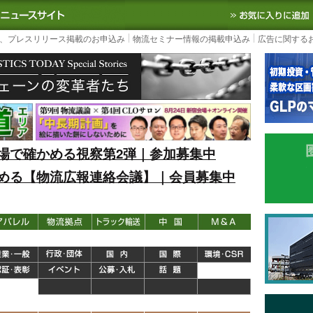
S TODAY｜国内最大の物流ニュースサイト
3PL, SCMなど国内外の最新の物流
、プレスリリース掲載のお申込み
物流セミナー情報の掲載申込み
広告に関する
場で確かめる視察第2弾｜参加募集中
める【物流広報連絡会議】｜会員募集中