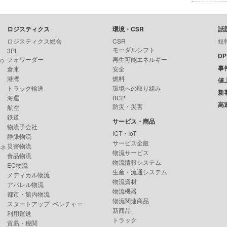
ロジスティクス
環境・CSR
話
ロジスティクス総合
CSR
短
モーダルシフト
3PL
D
フォワーダー
再生可能エネルギー
の
事
倉庫
安全
港湾
燃料
値
トラック輸送
環境への取り組み
新
海運
BCP
高
防災・災害
航空
鉄道
サービス・商品
物流子会社
ICT・IoT
静脈物流
サービス全般
災害物流
ンネ
物流サービス
食品物流
物流情報システム
EC物流
生産・流通システム
メディカル物流
物流資材
アパレル物流
物流機器
都市・館内物流
物流関連商品
スタートアップ･ベンチャー
新商品
利用運送
トラック
貿易・税関