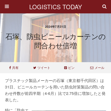
LOGISTICS TODAY
2024年7月31日
石塚、防虫ビニールカーテンの
問合わせ倍増
共有
ツイート
ピン
メール
プラスチック製品メーカーの石塚（東京都千代田区）は
31日、ビニールカーテンを用いた防虫対策製品の問い合
わせ件数が前四半期（4-6月）比で2.75倍に増加したと発
表した。
特に「防虫エ