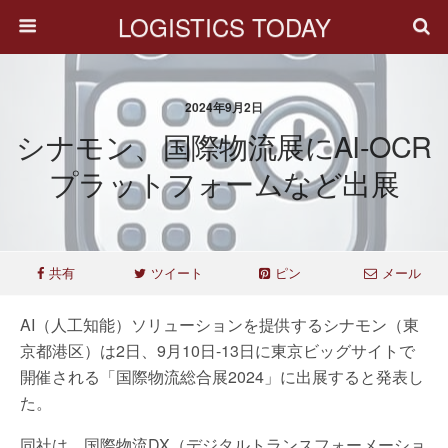
LOGISTICS TODAY
2024年9月2日
シナモン、国際物流展にAI-OCR
プラットフォームなど出展
共有
ツイート
ピン
メール
AI（人工知能）ソリューションを提供するシナモン（東
京都港区）は2日、9月10日-13日に東京ビッグサイトで
開催される「国際物流総合展2024」に出展すると発表し
た。
同社は、国際物流DX（デジタルトランスフォーメーショ