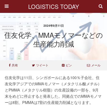
LOGISTICS TODAY
2024年9月11日
住友化学、MMAモノマーなどの
生産能力削減
共有
ツイート
ピン
メール
住友化学は11日、シンガポールにある100％子会社、住
友化学アジアでのMMAモノマー（メタクリル酸メチル）
とPMMA（メタクリル樹脂）の生産設備の一部を、9月
末をめどに停止すると発表した。同拠点でのMMAモノマ
ーは8割、PMMAは7割の生産能力削減となります。