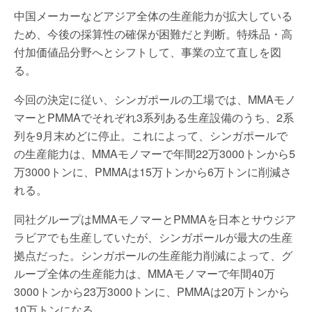
中国メーカーなどアジア全体の生産能力が拡大している
ため、今後の採算性の確保が困難だと判断。特殊品・高
付加価値品分野へとシフトして、事業の立て直しを図
る。
今回の決定に従い、シンガポールの工場では、MMAモノ
マーとPMMAでそれぞれ3系列ある生産設備のうち、2系
列を9月末めどに停止。これによって、シンガポールで
の生産能力は、MMAモノマーで年間22万3000トンから5
万3000トンに、PMMAは15万トンから6万トンに削減さ
れる。
同社グループはMMAモノマーとPMMAを日本とサウジア
ラビアでも生産していたが、シンガポールが最大の生産
拠点だった。シンガポールの生産能力削減によって、グ
ループ全体の生産能力は、MMAモノマーで年間40万
3000トンから23万3000トンに、PMMAは20万トンから
10万トンになる。