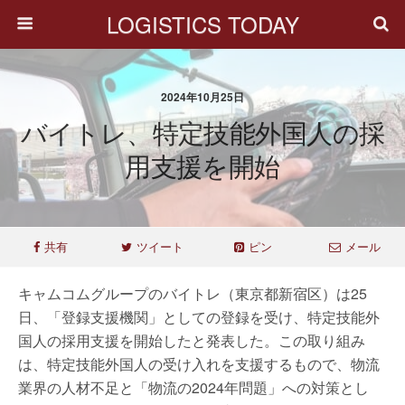
LOGISTICS TODAY
2024年10月25日
バイトレ、特定技能外国人の採
用支援を開始
共有
ツイート
ピン
メール
キャムコムグループのバイトレ（東京都新宿区）は25
日、「登録支援機関」としての登録を受け、特定技能外
国人の採用支援を開始したと発表した。この取り組み
は、特定技能外国人の受け入れを支援するもので、物流
業界の人材不足と「物流の2024年問題」への対策とし