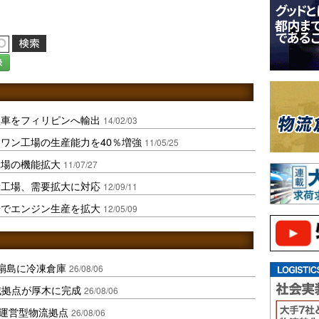
録
型車をフィリピンへ輸出
14/02/03
ワン工場の生産能力を40％増強
11/05/25
工場の機能拡大
11/07/27
新工場、需要拡大に対応
12/09/11
場でエンジン生産を拡大
12/05/09
扇島に冷凍倉庫
26/08/06
域拠点が厚木に完成
26/08/06
運営型物流拠点
26/08/06