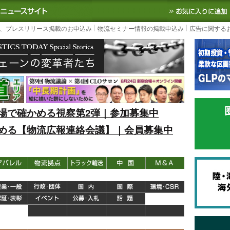
S TODAY｜国内最大の物流ニュースサイト
3PL, SCMなど国内外の最新の物流
、プレスリリース掲載のお申込み
物流セミナー情報の掲載申込み
広告に関する
場で確かめる視察第2弾｜参加募集中
める【物流広報連絡会議】｜会員募集中