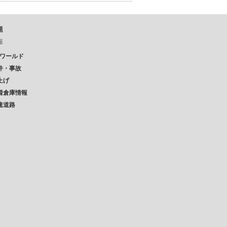
題
報
Pワールド
件・事故
上げ
着倉庫情報
速道路