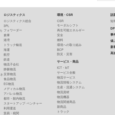
ロジスティクス
環境・CSR
話
ロジスティクス総合
CSR
短
モーダルシフト
3PL
D
フォワーダー
再生可能エネルギー
の
事
倉庫
安全
港湾
燃料
値
トラック輸送
環境への取り組み
新
海運
BCP
高
防災・災害
航空
鉄道
サービス・商品
物流子会社
ICT・IoT
静脈物流
サービス全般
災害物流
ンネ
物流サービス
食品物流
物流情報システム
EC物流
生産・流通システム
メディカル物流
物流資材
アパレル物流
物流機器
都市・館内物流
物流関連商品
スタートアップ･ベンチャー
新商品
利用運送
トラック
貿易・税関