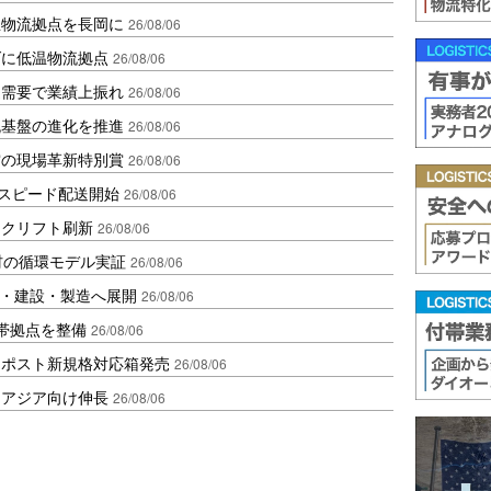
温物流拠点を長岡に
26/08/06
ダに低温物流拠点
26/08/06
送需要で業績上振れ
26/08/06
流基盤の進化を推進
26/08/06
賞の現場革新特別賞
26/08/06
しスピード配送開始
26/08/06
ークリフト刷新
26/08/06
材の循環モデル実証
26/08/06
物流・建設・製造へ展開
26/08/06
帯拠点を整備
26/08/06
クポスト新規格対応箱発売
26/08/06
・アジア向け伸長
26/08/06