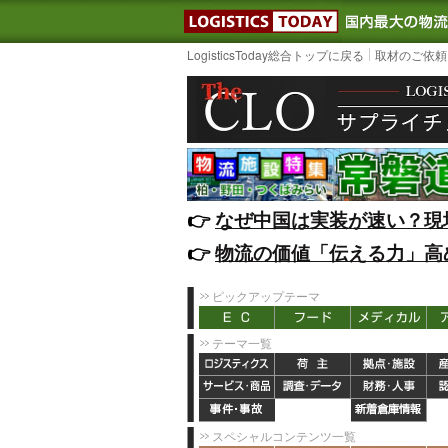
LOGISTIC
LogisticsToday総合トップに戻る
取材のご依頼
👉️
なぜ中国は実装が速い？現
👉️
物流の価値「伝える力」高
ピックアップテーマ
テーマ一覧
スペシャルコンテンツ一覧