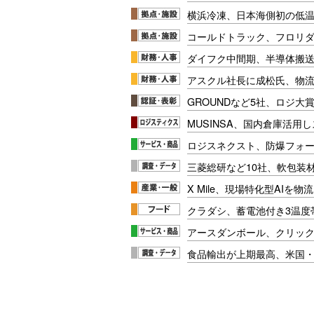
横浜冷凍、日本海側初の低
コールドトラック、フロリ
ダイフク中間期、半導体搬
アスクル社長に成松氏、物
GROUNDなど5社、ロジ大
MUSINSA、国内倉庫活用
ロジスネクスト、防爆フォ
三菱総研など10社、軟包装
X Mile、現場特化型AIを
クラダシ、蓄電池付き3温度
アースダンボール、クリッ
食品輸出が上期最高、米国