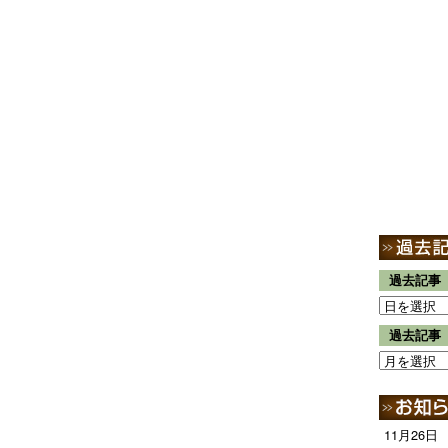
過去記事
過去記事
11月26日