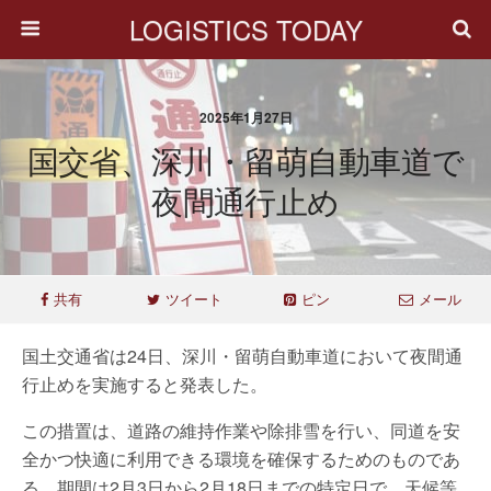
LOGISTICS TODAY
2025年1月27日
国交省、深川・留萌自動車道で
夜間通行止め
共有
ツイート
ピン
メール
国土交通省は24日、深川・留萌自動車道において夜間通
行止めを実施すると発表した。
この措置は、道路の維持作業や除排雪を行い、同道を安
全かつ快適に利用できる環境を確保するためのものであ
る。期間は2月3日から2月18日までの特定日で、天候等