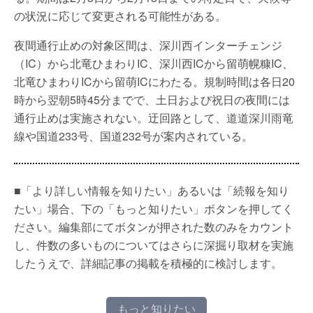
の状況に応じて変更される可能性がある。
夜間通行止めの対象区間は、深川西インターチェンジ
（IC）から北竜ひまわりIC、深川西ICから留萌幌糠IC、
北竜ひまわりICから留萌ICにわたる。規制時間は各日20
時から翌朝5時45分までで、土日および祝日の夜間には
通行止めは実施されない。迂回路として、道道深川雨竜
線や国道233号、国道232号が案内されている。
■「より詳しい情報を知りたい」あるいは「続報を知り
たい」場合、下の「もっと知りたい」ボタンを押してく
ださい。編集部にてボタンが押された数のみをカウント
し、件数の多いものについてはさらに深掘り取材を実施
したうえで、詳細記事の掲載を積極的に検討します。
もっと知りたい