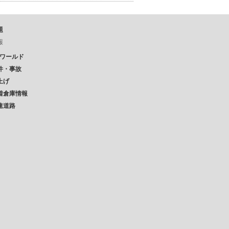
題
報
Pワールド
件・事故
上げ
着倉庫情報
速道路