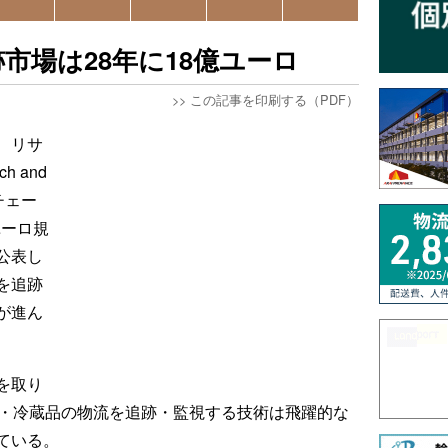
市場は28年に18億ユーロ
>>
この記事を印刷する（PDF）
、リサ
 and
チェー
ユーロ規
公表し
を追跡
が進ん
を取り
凍・冷蔵品の物流を追跡・監視する技術は飛躍的な
ている。