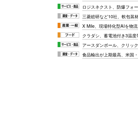
ロジスネクスト、防爆フォ
三菱総研など10社、軟包装
X Mile、現場特化型AIを
クラダシ、蓄電池付き3温度
アースダンボール、クリッ
食品輸出が上期最高、米国