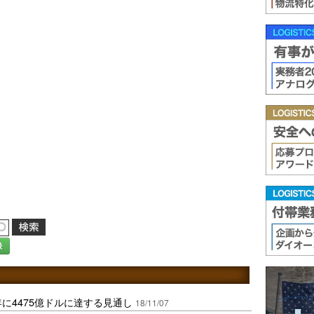
録
に4475億ドルに達する見通し
18/11/07