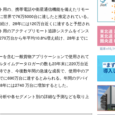
ト用の、携帯電話や衛星通信機能を備えたリモー
に世界で76万5000台に達したと推定されている。
び続け、28年には120万台近くに達すると予想され
ト用のアクティブリモート追跡システムをインス
70万台から年平均10.8%増え続け、28年までに
ーを含む一般貨物アプリケーションで使用されて
タイムデータロガーの数も23年末に220万台近
待でき、今後数年間の急速な成長で、使用中のア
でに690万台に達するとみられる。年間のデバイ
8年には2740 万台に増加するとした。
分析や各セグメント別の詳細な予測などを取り上