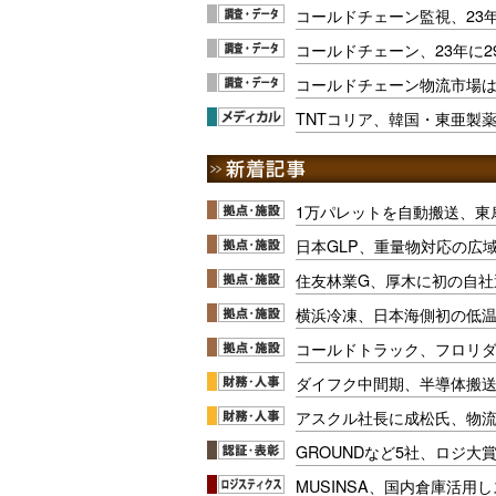
コールドチェーン監視、23
コールドチェーン、23年に2
コールドチェーン物流市場は今
TNTコリア、韓国・東亜製
1万パレットを自動搬送、東
日本GLP、重量物対応の広
住友林業G、厚木に初の自社
横浜冷凍、日本海側初の低
コールドトラック、フロリ
ダイフク中間期、半導体搬
アスクル社長に成松氏、物
GROUNDなど5社、ロジ大
MUSINSA、国内倉庫活用