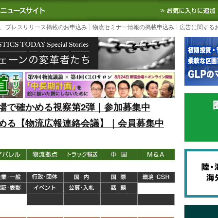
S TODAY｜国内最大の物流ニュースサイト
3PL, SCMなど国内外の最新の物流
、プレスリリース掲載のお申込み
物流セミナー情報の掲載申込み
広告に関する
場で確かめる視察第2弾｜参加募集中
める【物流広報連絡会議】｜会員募集中