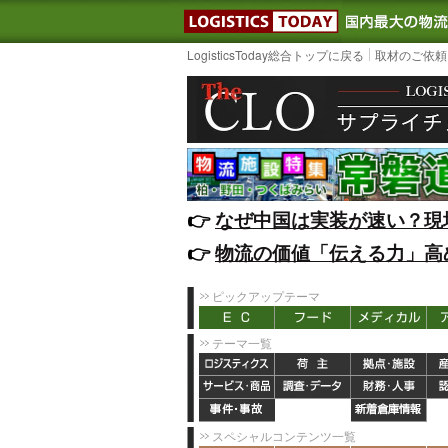
LOGISTIC
LogisticsToday総合トップに戻る
取材のご依頼
👉️
なぜ中国は実装が速い？現
👉️
物流の価値「伝える力」高
ピックアップテーマ
テーマ一覧
スペシャルコンテンツ一覧