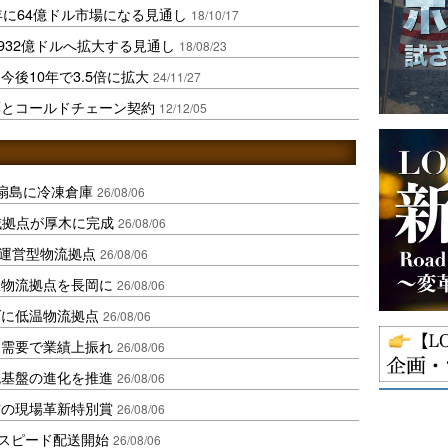
年に64億ドル市場になる見通し
18/10/17
932億ドルへ拡大する見通し
18/08/23
後10年で3.5倍に拡大
24/11/27
薬とコールドチェーン契約
12/12/05
扇島に冷凍倉庫
26/08/06
域拠点が厚木に完成
26/08/06
運営型物流拠点
26/08/06
温物流拠点を長岡に
26/08/06
ダに低温物流拠点
26/08/06
送需要で業績上振れ
26/08/06
流基盤の進化を推進
26/08/06
賞の現場革新特別賞
26/08/06
しスピード配送開始
26/08/06