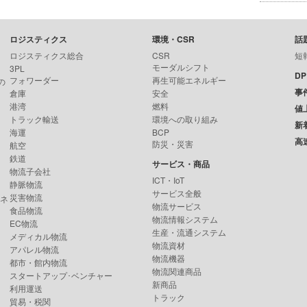
ロジスティクス
環境・CSR
話
ロジスティクス総合
CSR
短
モーダルシフト
3PL
D
フォワーダー
再生可能エネルギー
の
事
倉庫
安全
港湾
燃料
値
トラック輸送
環境への取り組み
新
海運
BCP
高
防災・災害
航空
鉄道
サービス・商品
物流子会社
ICT・IoT
静脈物流
サービス全般
災害物流
ンネ
物流サービス
食品物流
物流情報システム
EC物流
生産・流通システム
メディカル物流
物流資材
アパレル物流
物流機器
都市・館内物流
物流関連商品
スタートアップ･ベンチャー
新商品
利用運送
トラック
貿易・税関