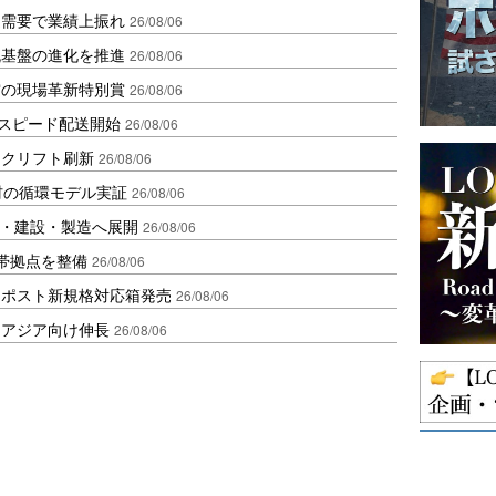
送需要で業績上振れ
26/08/06
流基盤の進化を推進
26/08/06
賞の現場革新特別賞
26/08/06
しスピード配送開始
26/08/06
ークリフト刷新
26/08/06
材の循環モデル実証
26/08/06
物流・建設・製造へ展開
26/08/06
帯拠点を整備
26/08/06
クポスト新規格対応箱発売
26/08/06
・アジア向け伸長
26/08/06