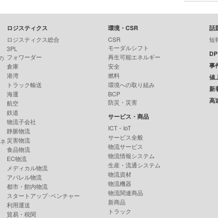
ロジスティクス
環境・CSR
話
ロジスティクス総合
CSR
短
モーダルシフト
3PL
D
フォワーダー
再生可能エネルギー
の
事
倉庫
安全
港湾
燃料
値
トラック輸送
環境への取り組み
新
海運
BCP
高
防災・災害
航空
鉄道
サービス・商品
物流子会社
ICT・IoT
静脈物流
サービス全般
災害物流
ンネ
物流サービス
食品物流
物流情報システム
EC物流
生産・流通システム
メディカル物流
物流資材
アパレル物流
物流機器
都市・館内物流
物流関連商品
スタートアップ･ベンチャー
新商品
利用運送
トラック
貿易・税関