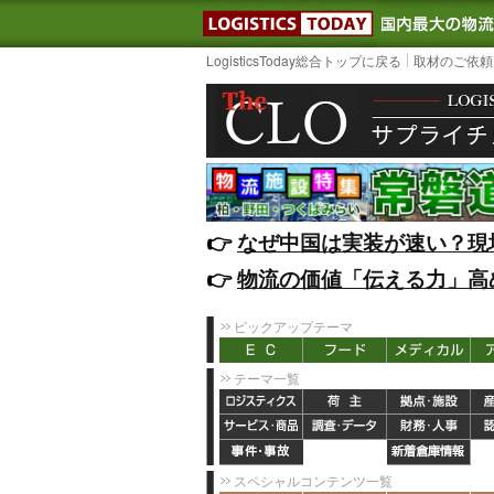
LOGISTIC
LogisticsToday総合トップに戻る
取材のご依頼
👉️
なぜ中国は実装が速い？現
👉️
物流の価値「伝える力」高
ピックアップテーマ
テーマ一覧
スペシャルコンテンツ一覧