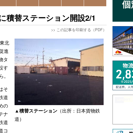
に積替ステーション開設2/1
>>
この記事を印刷する（PDF）
）東北
促進
物タ
設す
ら。
はそ
鉄道
めの
▲積替ステーション
（出所：日本貨物鉄
テナ
道）
鉄道
道コ