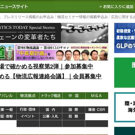
S TODAY｜国内最大の物流ニュースサイト
3PL, SCMなど国内外の最新の物流
、プレスリリース掲載のお申込み
物流セミナー情報の掲載申込み
広告に関する
場で確かめる視察第2弾｜参加募集中
める【物流広報連絡会議】｜会員募集中