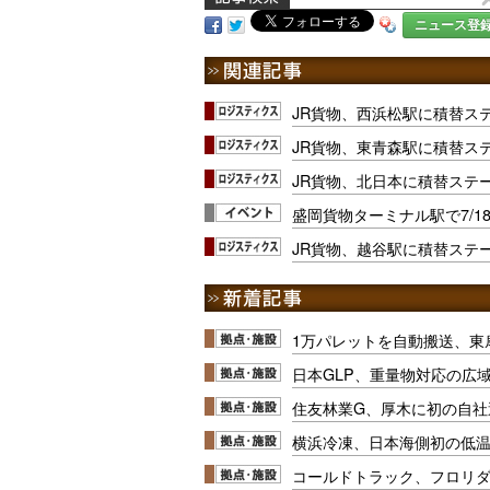
ニュース登
JR貨物、西浜松駅に積替ステ
JR貨物、東青森駅に積替ス
JR貨物、北日本に積替ステ
盛岡貨物ターミナル駅で7/1
JR貨物、越谷駅に積替ステ
1万パレットを自動搬送、東
日本GLP、重量物対応の広
住友林業G、厚木に初の自社
横浜冷凍、日本海側初の低
コールドトラック、フロリ