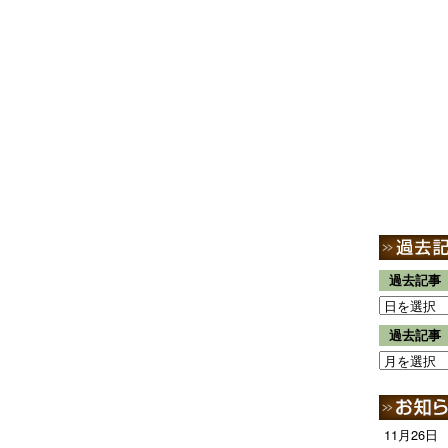
過去記事
過去記事
11月26日