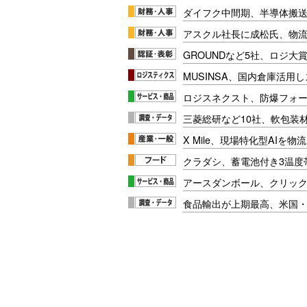
ダイフク中間期、半導体搬
アスクル社長に成松氏、物
GROUNDなど5社、ロジ大
MUSINSA、国内倉庫活用
ロジスネクスト、防爆フォ
三菱総研など10社、軟包装
X Mile、現場特化型AIを
クラダシ、蓄電池付き3温度
アースダンボール、クリッ
食品輸出が上期最高、米国