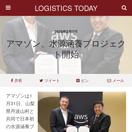
LOGISTICS TODAY
2025年2月3日
アマゾン、水源涵養プロジェク
ト開始
共有
ツイート
ピン
メール
アマゾンは1
月31日、山梨
県丹波山村と
共同で日本初
の水源涵養プ