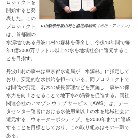
ロジェクトを
開始すると発
表した。この
プロジェクト
▲山梨県丹波山村と協定締結式
（出所：アマゾン）
は、首都圏の
水源地である丹波山村の森林を保全し、今後10年間で毎
年1億3000万リットル以上の水を地域社会に還元するこ
とを目指す。
丹波山村の森林は東京都水道局が「水源林」に指定して
おり、安定的な水供給を担っている。同プロジェクトで
は間伐や剪定、若木の成長管理などを実施し、森林の保
水力を向上させることで地下水の涵養を促進する。同社
関連会社のアマゾン ウェブ サービス（AWS）は、デー
タセンター運営における水使用量以上の水を地域社会に
還元する「ウォーターポジティブ」を2030年までに達成
することを目標としており、この取り組みはその一環で
ある。