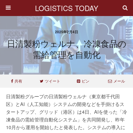
LOGISTICS TODAY
2025年2月4日
日清製粉ウェルナ、冷凍食品の
需給管理を自動化
共有
ツイート
ピン
メール
日清製粉グループの日清製粉ウェルナ（東京都千代田
区）とAI（人工知能）システムの開発などを手掛けるス
タートアップ、グリッド（港区）は4日、AIを使った「冷
凍食品の需給管理自動化システム」を共同開発し、昨年
10月から運用を開始したと発表した。システムの導入に