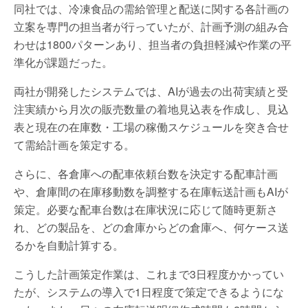
同社では、冷凍食品の需給管理と配送に関する各計画の
立案を専門の担当者が行っていたが、計画予測の組み合
わせは1800パターンあり、担当者の負担軽減や作業の平
準化が課題だった。
両社が開発したシステムでは、AIが過去の出荷実績と受
注実績から月次の販売数量の着地見込表を作成し、見込
表と現在の在庫数・工場の稼働スケジュールを突き合せ
て需給計画を策定する。
さらに、各倉庫への配車依頼台数を決定する配車計画
や、倉庫間の在庫移動数を調整する在庫転送計画もAIが
策定。必要な配車台数は在庫状況に応じて随時更新さ
れ、どの製品を、どの倉庫からどの倉庫へ、何ケース送
るかを自動計算する。
こうした計画策定作業は、これまで3日程度かかってい
たが、システムの導入で1日程度で策定できるようにな