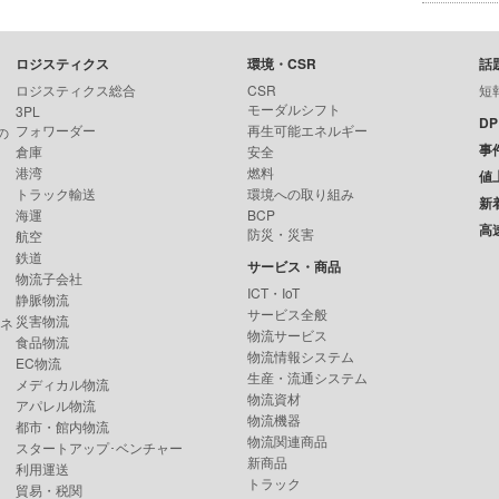
ロジスティクス
環境・CSR
話
ロジスティクス総合
CSR
短
モーダルシフト
3PL
D
フォワーダー
再生可能エネルギー
の
事
倉庫
安全
港湾
燃料
値
トラック輸送
環境への取り組み
新
海運
BCP
高
防災・災害
航空
鉄道
サービス・商品
物流子会社
ICT・IoT
静脈物流
サービス全般
災害物流
ンネ
物流サービス
食品物流
物流情報システム
EC物流
生産・流通システム
メディカル物流
物流資材
アパレル物流
物流機器
都市・館内物流
物流関連商品
スタートアップ･ベンチャー
新商品
利用運送
トラック
貿易・税関