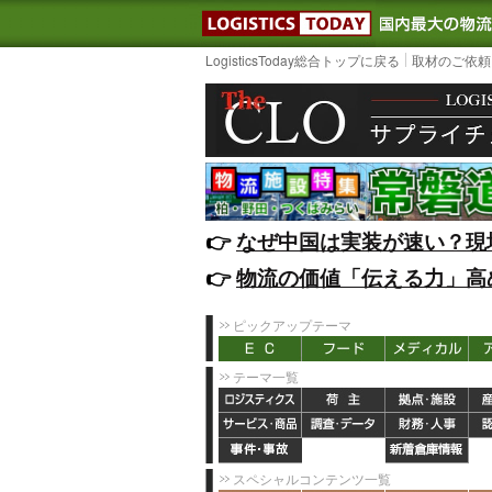
LOGISTIC
LogisticsToday総合トップに戻る
取材のご依頼
👉️
なぜ中国は実装が速い？現
👉️
物流の価値「伝える力」高
ピックアップテーマ
テーマ一覧
スペシャルコンテンツ一覧