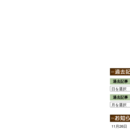
過去記事
過去記事
11月26日