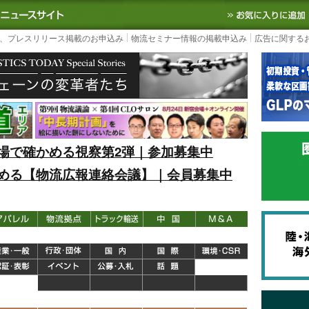
S TODAY｜国内最大の物流ニュースサイト
3PL, SCMなど国内外の最新の物流
、プレスリリース掲載のお申込み
物流セミナー情報の掲載申込み
広告に関する
場で確かめる視察第2弾｜参加募集中
める【物流広報連絡会議】｜会員募集中