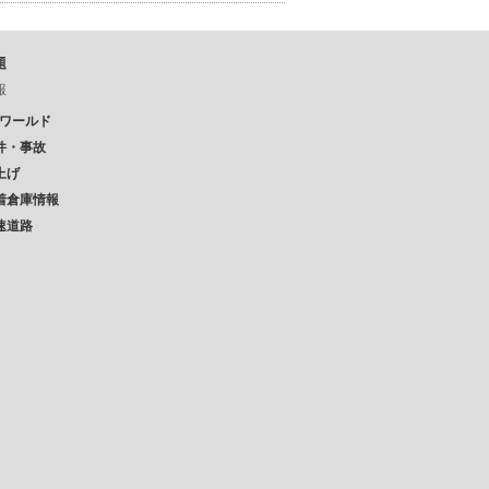
題
報
Pワールド
件・事故
上げ
着倉庫情報
速道路