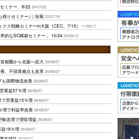
セミナー、8/22
24/07/22
ち残りセミナー｣｜短報
22/07/19
クス戦略セミナーin大阪［CEC、7/15］
11/06/17
的なSC構築セミナー」 10/24
24/09/13
、首都圏から名阪へ拡大
26/08/07
に改善、不採算拠点も改革
26/08/07
字も国際物流改善
26/08/07
営業益57％増
26/08/07
果で営業益15％増
26/08/07
2％増で利益率改善
26/08/07
空輸送増で増収増益
26/08/07
業益18％増
26/08/07
も運送減益
26/08/07