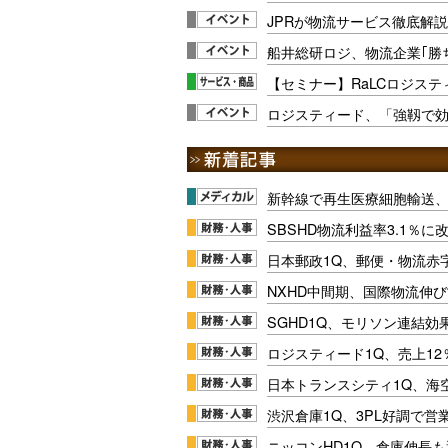
JPRが物流サービス徹底解説
船井総研ロジ、物流企業｢勝
【セミナー】RaLCロジスティ
ロジスティード、「強靱で効率
新幹線で再生医療細胞輸送
SBSHD物流利益率3.1％
日本郵政1Q、郵便・物流赤
NXHD中間期、国際物流伸び
SGHD1Q、モリソン連結効
ロジスティード1Q、売上1
日本トランスシティ1Q、海
渋沢倉庫1Q、3PL好調で営
ニッコンHD1Q、倉庫伸長