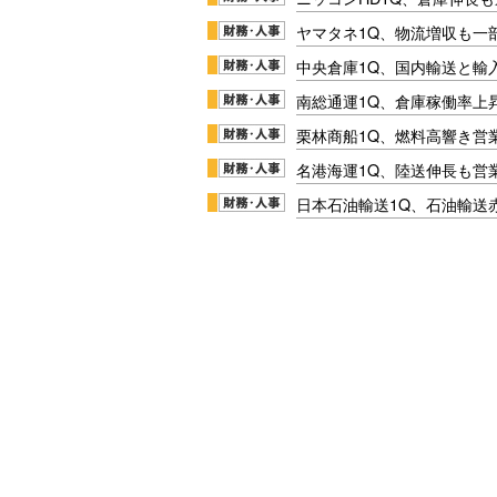
ヤマタネ1Q、物流増収も一
中央倉庫1Q、国内輸送と輸
南総通運1Q、倉庫稼働率上
栗林商船1Q、燃料高響き営
名港海運1Q、陸送伸長も営業
日本石油輸送1Q、石油輸送