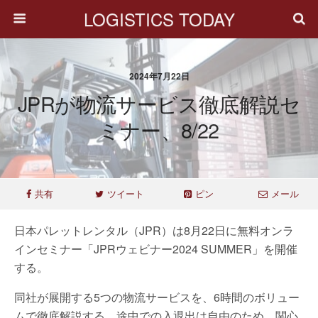
LOGISTICS TODAY
2024年7月22日
JPRが物流サービス徹底解説セ
ミナー、8/22
共有
ツイート
ピン
メール
日本パレットレンタル（JPR）は8月22日に無料オンラ
インセミナー「JPRウェビナー2024 SUMMER」を開催
する。
同社が展開する5つの物流サービスを、6時間のボリュー
ムで徹底解説する。途中での入退出は自由のため、関心