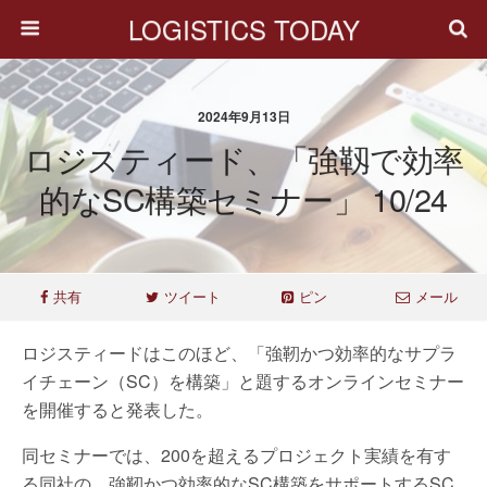
LOGISTICS TODAY
2024年9月13日
ロジスティード、「強靱で効率
的なSC構築セミナー」 10/24
共有
ツイート
ピン
メール
ロジスティードはこのほど、「強靭かつ効率的なサプラ
イチェーン（SC）を構築」と題するオンラインセミナー
を開催すると発表した。
同セミナーでは、200を超えるプロジェクト実績を有す
る同社の、強靭かつ効率的なSC構築をサポートするSC