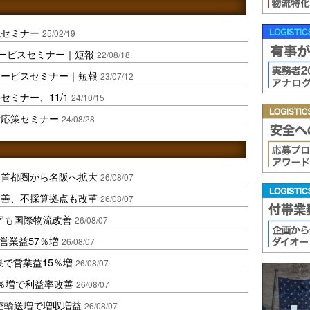
説セミナー
25/02/19
理サービスセミナー｜短報
22/08/18
サービスセミナー｜短報
23/07/12
ミナー、11/1
24/10/15
対応策セミナー
24/08/28
、首都圏から名阪へ拡大
26/08/07
に改善、不採算拠点も改革
26/08/07
字も国際物流改善
26/08/07
営業益57％増
26/08/07
果で営業益15％増
26/08/07
2％増で利益率改善
26/08/07
空輸送増で増収増益
26/08/07