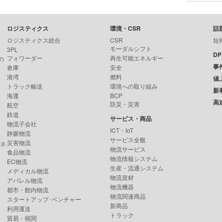
ロジスティクス
環境・CSR
話
ロジスティクス総合
CSR
短
モーダルシフト
3PL
D
フォワーダー
再生可能エネルギー
の
事
倉庫
安全
港湾
燃料
値
トラック輸送
環境への取り組み
新
海運
BCP
高
防災・災害
航空
鉄道
サービス・商品
物流子会社
ICT・IoT
静脈物流
サービス全般
災害物流
ンネ
物流サービス
食品物流
物流情報システム
EC物流
生産・流通システム
メディカル物流
物流資材
アパレル物流
物流機器
都市・館内物流
物流関連商品
スタートアップ･ベンチャー
新商品
利用運送
トラック
貿易・税関