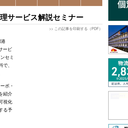
態管理サービス解説セミナー
>>
この記事を印刷する（PDF）
都港
理サービ
インセミ
料で、
。
ムーボ・
を紹介
可視化
する予