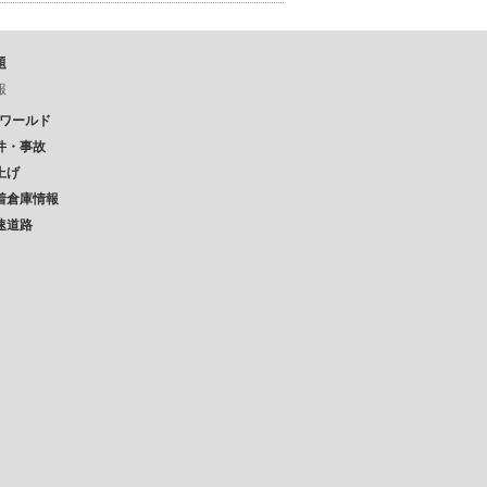
題
報
Pワールド
件・事故
上げ
着倉庫情報
速道路