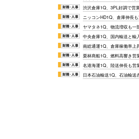
渋沢倉庫1Q、3PL好調で営
ニッコンHD1Q、倉庫伸長
ヤマタネ1Q、物流増収も一
中央倉庫1Q、国内輸送と輸
南総通運1Q、倉庫稼働率上
栗林商船1Q、燃料高響き営
名港海運1Q、陸送伸長も営業
日本石油輸送1Q、石油輸送