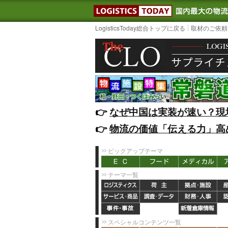
LOGISTIC
LogisticsToday総合トップに戻る
取材のご依頼
👉️
なぜ中国は実装が速い？現
👉️
物流の価値「伝える力」高
ピックアップテーマ
テーマ一覧
スペシャルコンテンツ一覧