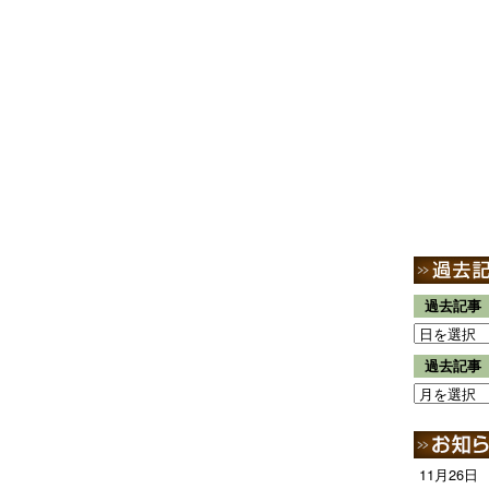
過去記事
過去記事
11月26日