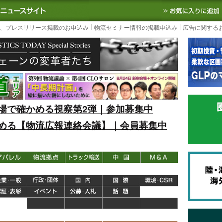
S TODAY｜国内最大の物流ニュースサイト
3PL, SCMなど国内外の最新の物流
、プレスリリース掲載のお申込み
物流セミナー情報の掲載申込み
広告に関する
場で確かめる視察第2弾｜参加募集中
める【物流広報連絡会議】｜会員募集中