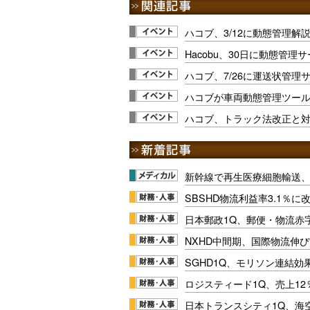
ハコブ、3/12に動態管理解
Hacobu、30日に動態管
ハコブ、7/26に運送状管理
ハコブが車両動態管理ツールセ
ハコブ、トラック法改正と
新幹線で再生医療細胞輸送
SBSHD物流利益率3.1％
日本郵政1Q、郵便・物流赤
NXHD中間期、国際物流伸び
SGHD1Q、モリソン連結効
ロジスティード1Q、売上1
日本トランスシティ1Q、海