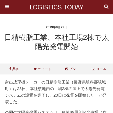
LOGISTICS TODAY
2013年8月29日
日精樹脂工業、本社工場2棟で太
陽光発電開始
共有
ツイート
ピン
メール
射出成形機メーカーの日精樹脂工業（長野県埴科郡坂城
町）は28日、本社敷地内の工場2棟の屋上で太陽光発電
システムの設置を完了し、23日に発電を開始した、と発
表した。
今回の太陽光発電システムは、創業65周年記念事業（昨