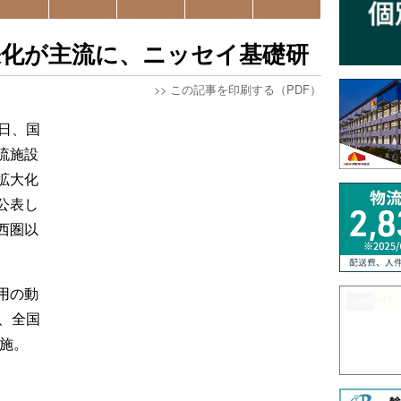
張化が主流に、ニッセイ基礎研
>>
この記事を印刷する（PDF）
日、国
流施設
拡大化
公表し
西圏以
。
用の動
、全国
実施。