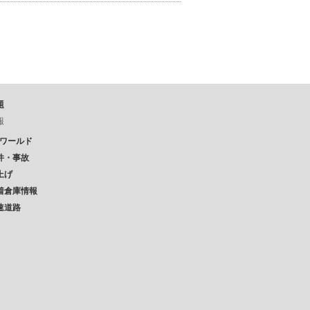
題
報
Pワールド
件・事故
上げ
着倉庫情報
速道路