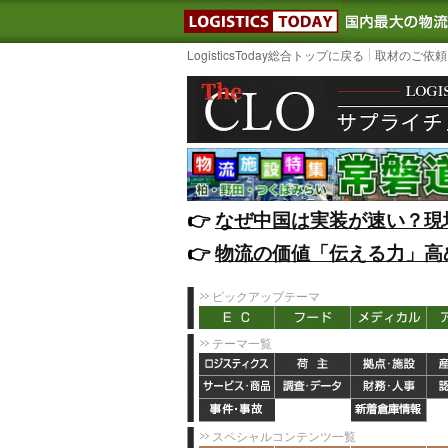
LOGISTIC
LogisticsToday総合トップに戻る
取材のご依頼
👉️
なぜ中国は実装が速い？現
👉️
物流の価値「伝える力」高
ピックアップテーマ
テーマ一覧
スペシャルコンテンツ一覧