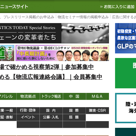
S TODAY｜国内最大の物流ニュースサイト
3PL, SCMなど国内外の最新の物流
、プレスリリース掲載のお申込み
物流セミナー情報の掲載申込み
広告に関する
場で確かめる視察第2弾｜参加募集中
める【物流広報連絡会議】｜会員募集中