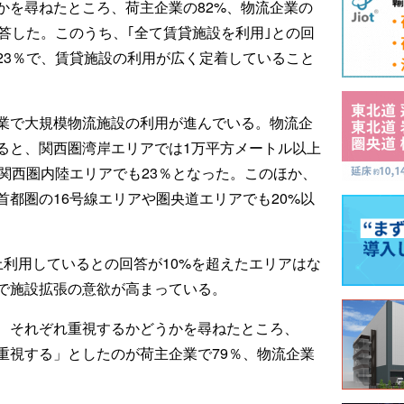
かを尋ねたところ、荷主企業の82%、物流企業の
答した。このうち、｢全て賃貸施設を利用｣との回
23％で、賃貸施設の利用が広く定着していること
業で大規模物流施設の利用が進んでいる。物流企
ると、関西圏湾岸エリアでは1万平方メートル以上
関西圏内陸エリアでも23％となった。このほか、
首都圏の16号線エリアや圏央道エリアでも20%以
上利用しているとの回答が10%を超えたエリアはな
で施設拡張の意欲が高まっている。
、それぞれ重視するかどうかを尋ねたところ、
重視する」としたのが荷主企業で79％、物流企業