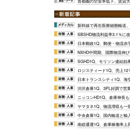
首都圏の空室率低下、賃貸
新幹線で再生医療細胞輸送
SBSHD物流利益率3.1％
日本郵政1Q、郵便・物流赤
NXHD中間期、国際物流伸び
SGHD1Q、モリソン連結効
ロジスティード1Q、売上1
日本トランスシティ1Q、海
渋沢倉庫1Q、3PL好調で営
ニッコンHD1Q、倉庫伸長
ヤマタネ1Q、物流増収も一
中央倉庫1Q、国内輸送と輸
南総通運1Q、倉庫稼働率上