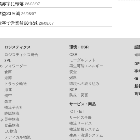
業赤字に転落
26/08/07
益23％減
26/08/07
赤字で営業益68％減
26/08/07
ロジスティクス
環境・CSR
話
ロジスティクス総合
CSR
短
モーダルシフト
3PL
D
フォワーダー
再生可能エネルギー
の
事
倉庫
安全
港湾
燃料
値
トラック輸送
環境への取り組み
新
海運
BCP
高
防災・災害
航空
鉄道
サービス・商品
物流子会社
ICT・IoT
静脈物流
サービス全般
災害物流
ンネ
物流サービス
食品物流
物流情報システム
EC物流
生産・流通システム
メディカル物流