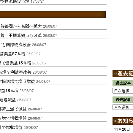
大型物流施設市場
17/07/21
、首都圏から名阪へ拡大
26/08/07
に改善、不採算拠点も改革
26/08/07
字も国際物流改善
26/08/07
営業益57％増
26/08/07
果で営業益15％増
26/08/07
2％増で利益率改善
26/08/07
空輸送増で増収増益
26/08/07
過去記事
業益18％増
26/08/07
も運送減益
過去記事
26/08/07
部荷主減で減益
26/08/07
入増で増収増益
26/08/07
昇で増収増益
26/08/07
11月26日