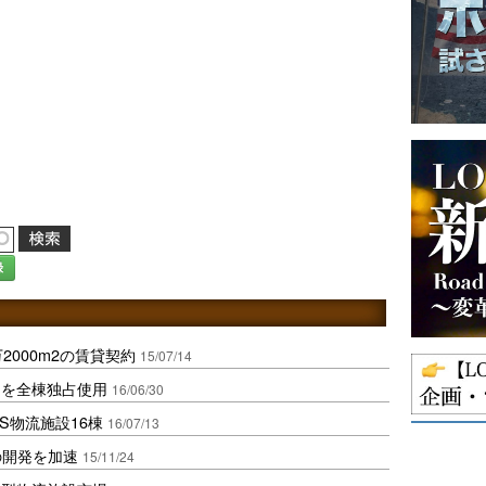
録
2000m2の賃貸契約
15/07/14
山を全棟独占使用
16/06/30
S物流施設16棟
16/07/13
の開発を加速
15/11/24