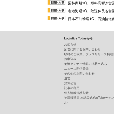
栗林商船1Q、燃料高響き営
名港海運1Q、陸送伸長も営業
日本石油輸送1Q、石油輸送
Logistics Todayから
お知らせ
広告に関するお問い合わせ
取材のご依頼、プレスリリース掲載
お申込み
物流セミナー情報の掲載申込み
ニュース配信登録
その他のお問い合わせ
運営
決算公告
記事の利用
個人情報保護方針
物流報道局-本誌公式YouTubeチャ
ル-