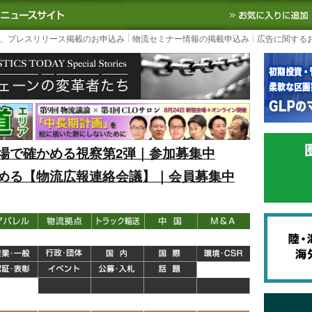
S TODAY｜国内最大の物流ニュースサイト
3PL, SCMなど国内外の最新の物流
、プレスリリース掲載のお申込み
物流セミナー情報の掲載申込み
広告に関する
場で確かめる視察第2弾｜参加募集中
める【物流広報連絡会議】｜会員募集中