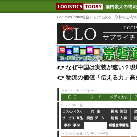
LOGISTIC
LogisticsToday総合トップに戻る
取材のご依頼
👉️
なぜ中国は実装が速い？現
👉️
物流の価値「伝える力」高
ピックアップテーマ
テーマ一覧
スペシャルコンテンツ一覧