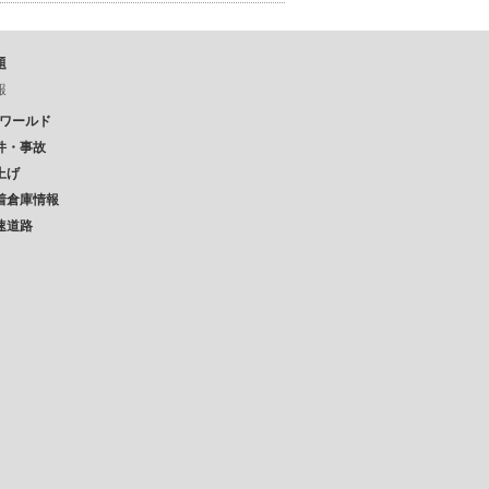
題
報
Pワールド
件・事故
上げ
着倉庫情報
速道路