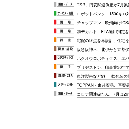
TSR、円安関連倒産が7月累
ロボットバンク、1500キ
チャップマン、欧州向けICS
加デカルト、FTA適用判定を
宅配の終点を再設計、住宅
阪急阪神不、北伊丹と京都
ハクオウロボティクス、エ
ブリヂストン、印事業30年
東洋製缶など9社、軟包装の
TOPPAN・東邦薬品、医薬
コロナ関連破たん、7月は26