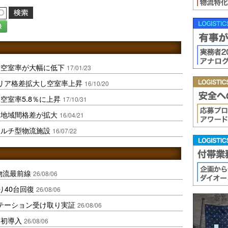
録
、空室率が大幅に低下
17/01/23
エリア格差拡大し空室率上昇
16/10/20
空室率5.8％に上昇
17/10/31
、地域間格差が拡大
16/04/21
マルチ型物流施設
16/07/22
中国物流最前線
26/08/06
り40台回復
26/08/06
ステーション受け取り実証
26/08/06
内初導入
26/08/06