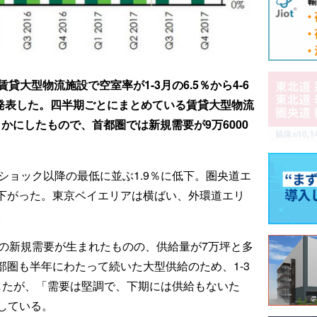
賃貸大型物流施設で空室率が1-3月の6.5％から4-6
たと発表した。四半期ごとにまとめている賃貸大型物流
らかにしたもので、首都圏では新規需要が9万6000
。
ショック以降の最低に並ぶ1.9％に低下。圏央道エ
へ下がった。東京ベイエリアは横ばい、外環道エリ
。
坪の新規需要が生まれたものの、供給量が7万坪と多
中部圏も半年にわたって続いた大型供給のため、1-3
昇したが、「需要は堅調で、下期には供給もないた
している。