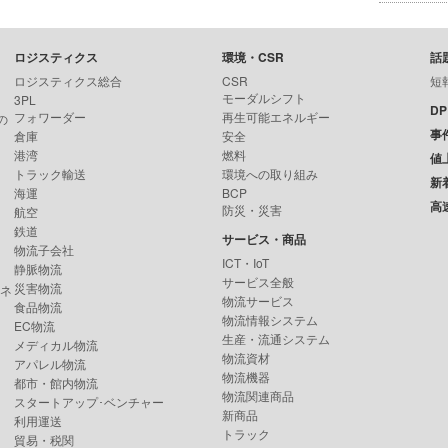
ロジスティクス
環境・CSR
話
ロジスティクス総合
CSR
短
モーダルシフト
3PL
D
フォワーダー
再生可能エネルギー
の
事
倉庫
安全
港湾
燃料
値
トラック輸送
環境への取り組み
新
海運
BCP
高
防災・災害
航空
鉄道
サービス・商品
物流子会社
ICT・IoT
静脈物流
サービス全般
災害物流
ンネ
物流サービス
食品物流
物流情報システム
EC物流
生産・流通システム
メディカル物流
物流資材
アパレル物流
物流機器
都市・館内物流
物流関連商品
スタートアップ･ベンチャー
新商品
利用運送
トラック
貿易・税関