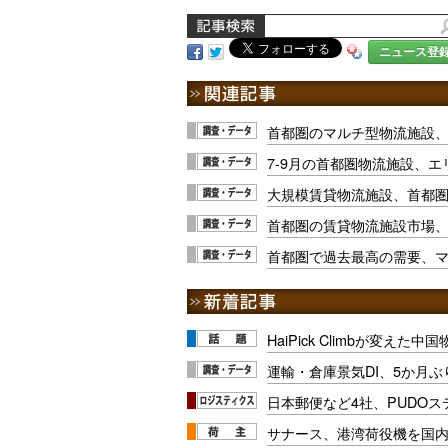
ニュース登
首都圏のマルチ型物流施設
7-9月の首都圏物流施設、
大規模賃貸物流施設、首都圏
首都圏の賃貸物流施設市場
首都圏で過去最高の需要、
HaiPick Climbが変えた
運輸・倉庫景気DI、5か月ぶ
日本郵便など4社、PUDO
サナース、港湾荷役機を国