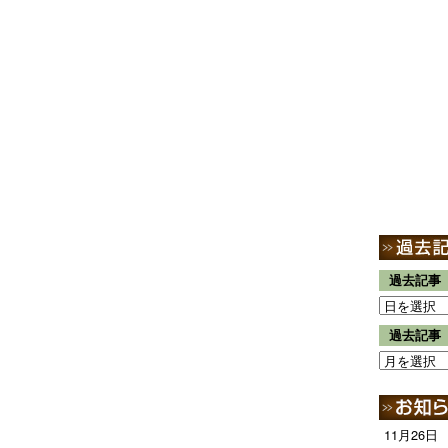
過去記事
過去記事
11月26日