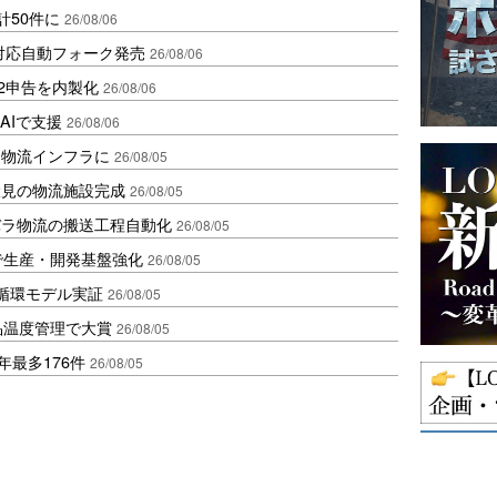
計50件に
26/08/06
ロ対応自動フォーク発売
26/08/06
2申告を内製化
26/08/06
AIで支援
26/08/06
を物流インフラに
26/08/05
伏見の物流施設完成
26/08/05
バラ物流の搬送工程自動化
26/08/05
で生産・開発基盤強化
26/08/05
循環モデル実証
26/08/05
品温度管理で大賞
26/08/05
年最多176件
26/08/05