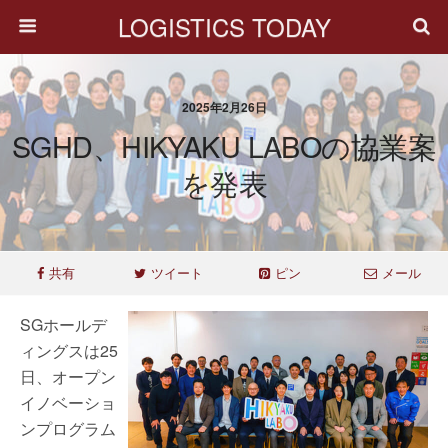
LOGISTICS TODAY
2025年2月26日
SGHD、HIKYAKU LABOの協業案
を発表
共有
ツイート
ピン
メール
SGホールデ
ィングスは25
日、オープン
イノベーショ
ンプログラム