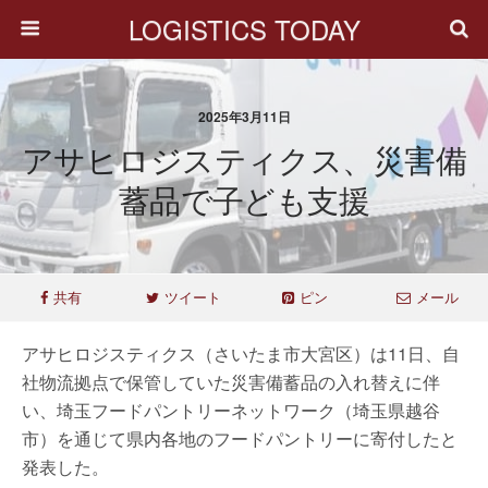
LOGISTICS TODAY
2025年3月11日
アサヒロジスティクス、災害備
蓄品で子ども支援
共有
ツイート
ピン
メール
アサヒロジスティクス（さいたま市大宮区）は11日、自
社物流拠点で保管していた災害備蓄品の入れ替えに伴
い、埼玉フードパントリーネットワーク（埼玉県越谷
市）を通じて県内各地のフードパントリーに寄付したと
発表した。