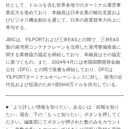
社として、トルコを含む世界各地でのターミナル運営事
業拡大を進めており、本融資は日本企業の輸出支援およ
びビジネス機会創出を通じて、日本の産業競争力向上に
寄与する。
JBICは、YILPORTおよび三井E&Sとの間で、三井E&S
製の港湾用コンテナクレーンを活用した港湾整備推進に
関する業務協力協定を締結しており、本融資はその協定
に基づくもの。また、2024年4月には米国国際開発金融
公社（DFC）との間で覚書を締結しており、DFCは
YILPORTターミナルオペレーションズに対し、港湾の近
代化および拡張のため1億5000万ドルを供与している。
■「より詳しい情報を知りたい」あるいは「続報を知り
たい」場合、下の「もっと知りたい」ボタンを押してく
ださい。編集部にてボタンが押された数のみをカウント