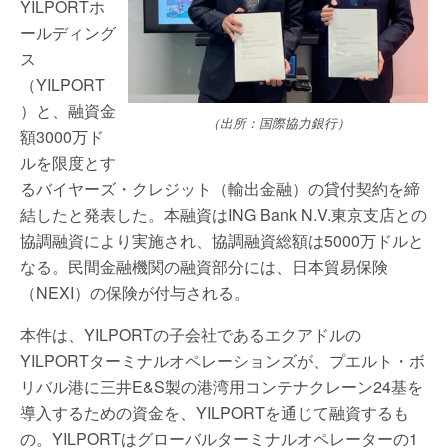
YILPORTホ
ールディング
ス
（YILPORT
）と、融資金
（出所：国際協力銀行）
額3000万ド
ルを限度とす
るバイヤーズ・クレジット（輸出金融）の貸付契約を締
結したと発表した。本融資はING Bank N.V.東京支店との
協調融資により実施され、協調融資総額は5000万ドルと
なる。民間金融機関の融資部分には、日本貿易保険
（NEXI）の保険が付与される。
本件は、YILPORTの子会社であるエクアドルの
YILPORTターミナルオペレーションズが、プエルト・ボ
リバル港に三井E&S製の港湾用コンテナクレーン24基を
導入するための資金を、YILPORTを通じて融資するも
の。YILPORTはグローバルターミナルオペレーターの1