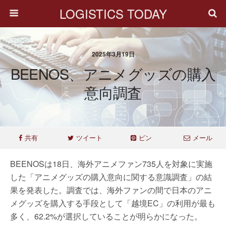
LOGISTICS TODAY
2025年3月19日
BEENOS、アニメグッズの購入
意向調査
共有
ツイート
ピン
メール
BEENOSは18日、海外アニメファン735人を対象に実施
した「アニメグッズの購入意向に関する意識調査」の結
果を発表した。調査では、海外ファンの間で日本のアニ
メグッズを購入する手段として「越境EC」の利用が最も
多く、62.2%が選択していることが明らかになった。