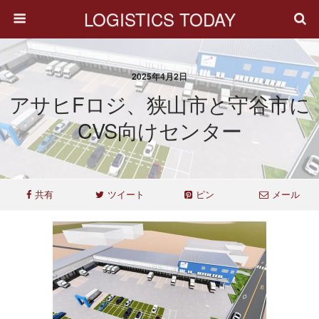
LOGISTICS TODAY
2025年4月2日
アサヒFロジ、狭山市と守谷市に
CVS向けセンター
共有
ツイート
ピン
メール