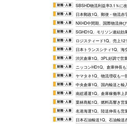
SBSHD物流利益率3.1％
日本郵政1Q、郵便・物流赤
NXHD中間期、国際物流伸び
SGHD1Q、モリソン連結効
ロジスティード1Q、売上1
日本トランスシティ1Q、海
渋沢倉庫1Q、3PL好調で営
ニッコンHD1Q、倉庫伸長
ヤマタネ1Q、物流増収も一
中央倉庫1Q、国内輸送と輸
南総通運1Q、倉庫稼働率上
栗林商船1Q、燃料高響き営
名港海運1Q、陸送伸長も営業
日本石油輸送1Q、石油輸送