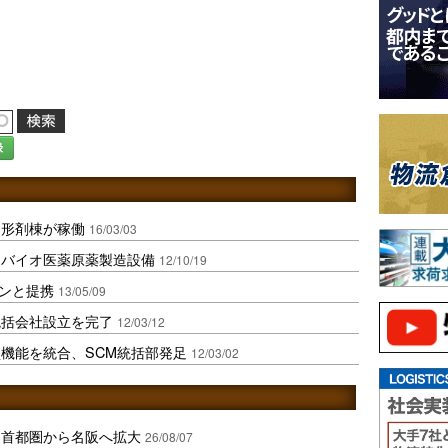
録
固形剤棟が稼働
16/03/03
にバイオ医薬原薬製造設備
12/10/19
リンと提携
13/05/09
統括会社設立を完了
12/03/12
機能を統合、SCM統括部発足
12/03/02
、首都圏から名阪へ拡大
26/08/07