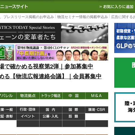
S TODAY｜国内最大の物流ニュースサイト
3PL, SCMなど国内外の最新の物流
、プレスリリース掲載のお申込み
物流セミナー情報の掲載申込み
広告に関する
場で確かめる視察第2弾｜参加募集中
める【物流広報連絡会議】｜会員募集中