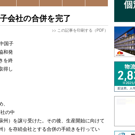
国子会社の合併を完了
>>
この記事を印刷する（PDF）
中国子
協和発
きを終
取得し
め、
同社の中
蘇州）を譲り受けた。その後、生産開始に向けて
州）を存続会社とする合併の手続きを行ってい