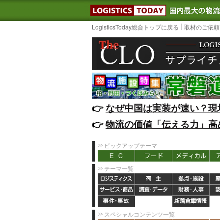
LOGISTIC
LogisticsToday総合トップに戻る
取材のご依頼
👉️
なぜ中国は実装が速い？現
👉️
物流の価値「伝える力」高
ピックアップテーマ
テーマ一覧
スペシャルコンテンツ一覧