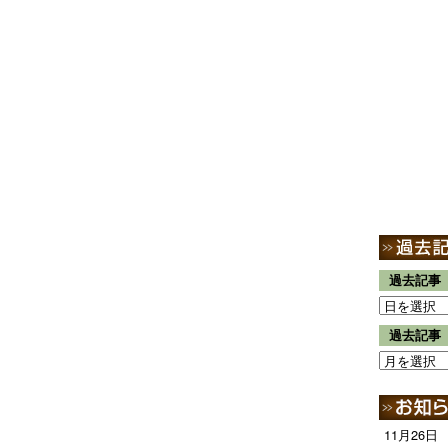
過去記事
過去記事
11月26日