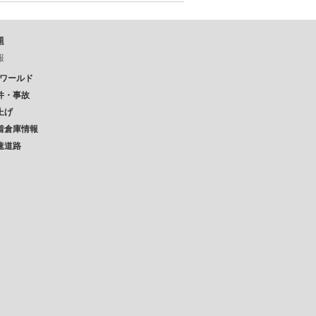
題
報
Pワールド
件・事故
上げ
着倉庫情報
速道路