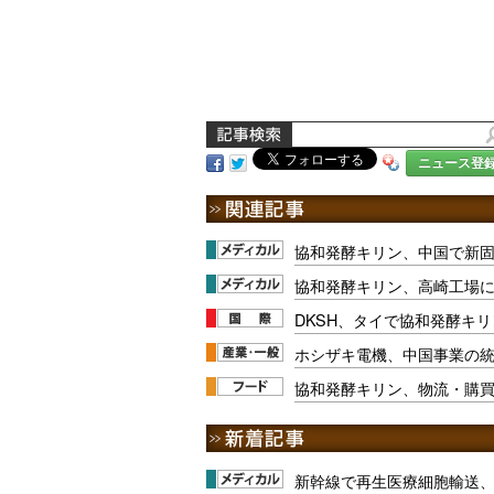
ニュース登
協和発酵キリン、中国で新
協和発酵キリン、高崎工場
DKSH、タイで協和発酵キ
ホシザキ電機、中国事業の
協和発酵キリン、物流・購買
新幹線で再生医療細胞輸送