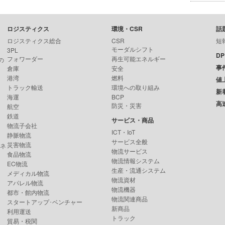
ロジスティクス
環境・CSR
話
ロジスティクス総合
CSR
短
モーダルシフト
3PL
D
フォワーダー
再生可能エネルギー
の
事
倉庫
安全
港湾
燃料
値
トラック輸送
環境への取り組み
新
海運
BCP
高
防災・災害
航空
鉄道
サービス・商品
物流子会社
ICT・IoT
静脈物流
サービス全般
災害物流
ンネ
物流サービス
食品物流
物流情報システム
EC物流
生産・流通システム
メディカル物流
物流資材
アパレル物流
物流機器
都市・館内物流
物流関連商品
スタートアップ･ベンチャー
新商品
利用運送
トラック
貿易・税関