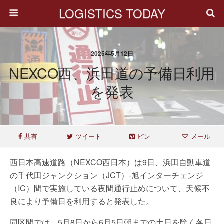
LOGISTICS TODAY
2025年5月12日
NEXCO西、浜田道の予備日利用
を発表
共有
ツイート
ピン
メール
西日本高速道路（NEXCO西日本）は9日、浜田自動車道
の千代田ジャンクション（JCT）-旭インターチェンジ
（IC）間で実施している夜間通行止めについて、天候不
良により予備日を利用すると発表した。
同区間では、5月8日から6月5日朝までの土日を除く各日