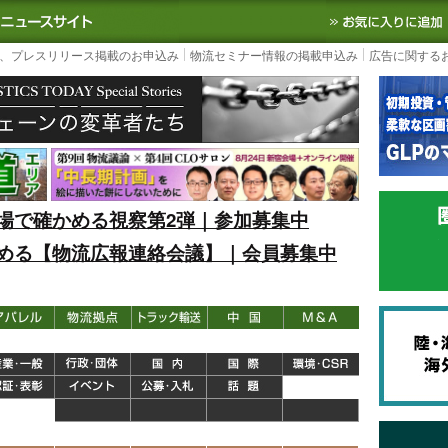
S TODAY｜国内最大の物流ニュースサイト
3PL, SCMなど国内外の最新の物流
、プレスリリース掲載のお申込み
物流セミナー情報の掲載申込み
広告に関する
場で確かめる視察第2弾｜参加募集中
める【物流広報連絡会議】｜会員募集中