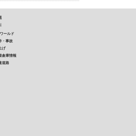
題
報
Pワールド
件・事故
上げ
着倉庫情報
速道路