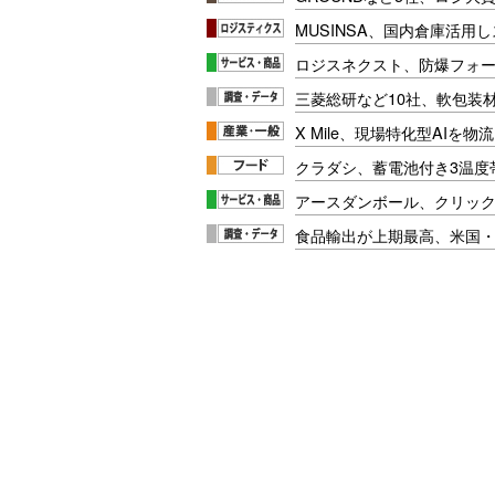
MUSINSA、国内倉庫活用
ロジスネクスト、防爆フォ
三菱総研など10社、軟包装
X Mile、現場特化型AIを
クラダシ、蓄電池付き3温度
アースダンボール、クリッ
食品輸出が上期最高、米国