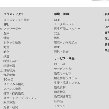
ロジスティクス
環境・CSR
話
ロジスティクス総合
CSR
短
モーダルシフト
3PL
D
フォワーダー
再生可能エネルギー
の
事
倉庫
安全
港湾
燃料
値
トラック輸送
環境への取り組み
新
海運
BCP
高
防災・災害
航空
鉄道
サービス・商品
物流子会社
ICT・IoT
静脈物流
サービス全般
災害物流
ンネ
物流サービス
食品物流
物流情報システム
EC物流
生産・流通システム
メディカル物流
物流資材
アパレル物流
物流機器
都市・館内物流
物流関連商品
スタートアップ･ベンチャー
新商品
利用運送
トラック
貿易・税関