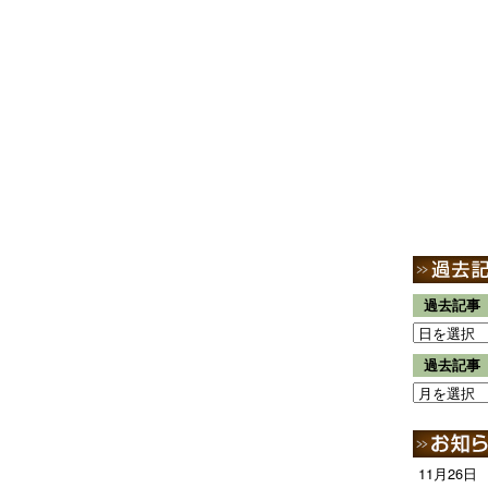
過去記事
過去記事
11月26日