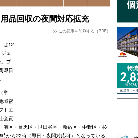
不用品回収の夜間対応拡充
>>
この記事を印刷する（PDF）
は12
ロジェ
た。プ
間即日
。
（単
地域密
フトエ
社会貢
・港区・目黒区・世田谷区・新宿区・中野区・杉
8時から22時（即日・夜間対応可）となっている。