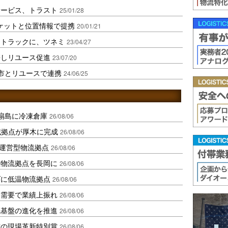
サービス、トラスト
25/01/28
ケットと位置情報で提携
20/01/21
トトラックに、ツネミ
23/04/27
携しリユース促進
23/07/20
市とリユースで連携
24/06/25
扇島に冷凍倉庫
26/08/06
域拠点が厚木に完成
26/08/06
運営型物流拠点
26/08/06
温物流拠点を長岡に
26/08/06
ダに低温物流拠点
26/08/06
送需要で業績上振れ
26/08/06
流基盤の進化を推進
26/08/06
賞の現場革新特別賞
26/08/06