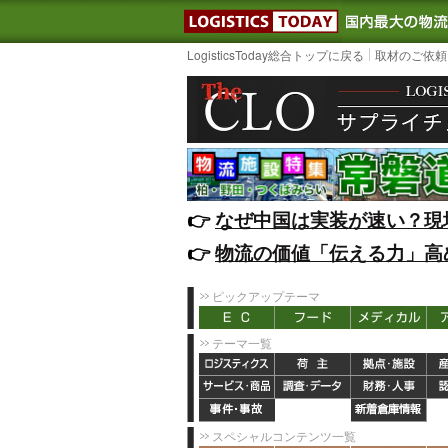
LOGISTIC
LogisticsToday総合トップに戻る
取材のご依頼
👉️
なぜ中国は実装が速い？現
👉️
物流の価値「伝える力」高
ピックアップテーマ
テーマ一覧
スペシャルコンテンツ一覧