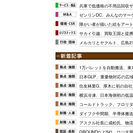
兵庫で低価格の不用品回収
ゼンリンDC、みんなのマー
障がい者が描いた絵をアー
サカイ引越、買取王国と提
メルカリとヤクルト、広島2
1万パレットを自動搬送、東
日本GLP、重量物対応の広
住友林業G、厚木に初の自社
横浜冷凍、日本海側初の低
コールドトラック、フロリ
ダイフク中間期、半導体搬
アスクル社長に成松氏、物
GROUNDなど5社、ロジ大