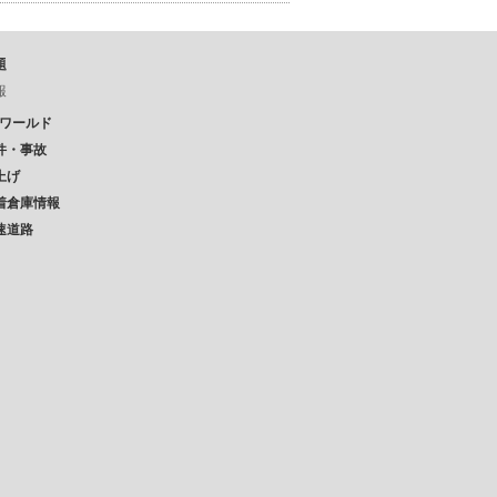
題
報
Pワールド
件・事故
上げ
着倉庫情報
速道路