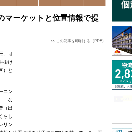
のマーケットと位置情報で提
>>
この記事を印刷する（PDF）
日、オ
手掛け
区）と
ーニン
――な
者（出
くらし
ンリン