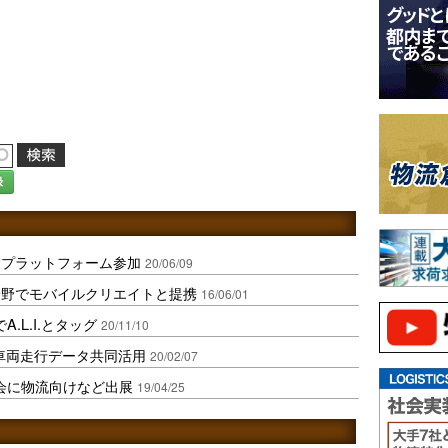
録
報プラットフォーム参加
20/06/09
分野でモバイルクリエイトと提携
16/06/01
.L.I.とタッグ
20/11/10
、車両走行データ共同活用
20/02/07
会に物流向けなど出展
19/04/25