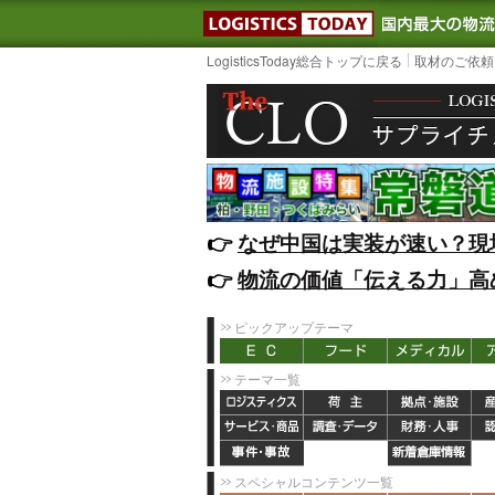
LOGISTIC
LogisticsToday総合トップに戻る
取材のご依頼
👉️
なぜ中国は実装が速い？現
👉️
物流の価値「伝える力」高
ピックアップテーマ
テーマ一覧
スペシャルコンテンツ一覧