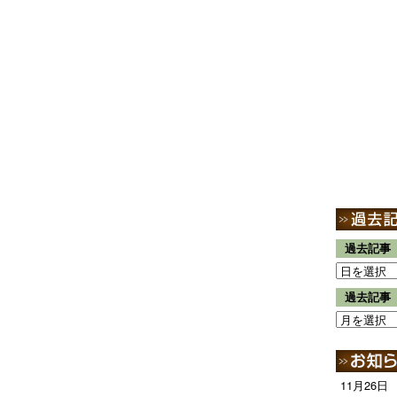
過去記事
過去記事
11月26日