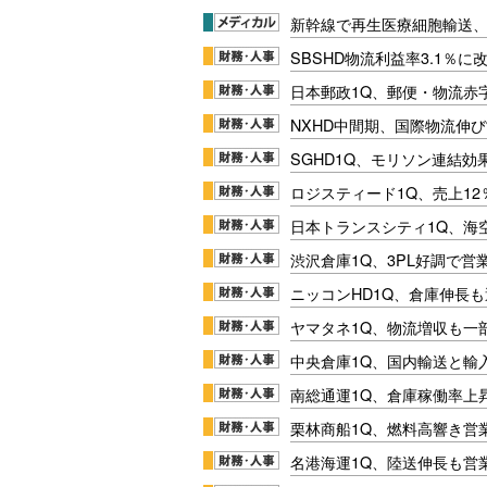
新幹線で再生医療細胞輸送
SBSHD物流利益率3.1％
日本郵政1Q、郵便・物流赤
NXHD中間期、国際物流伸び
SGHD1Q、モリソン連結効
ロジスティード1Q、売上1
日本トランスシティ1Q、海
渋沢倉庫1Q、3PL好調で営
ニッコンHD1Q、倉庫伸長
ヤマタネ1Q、物流増収も一
中央倉庫1Q、国内輸送と輸
南総通運1Q、倉庫稼働率上
栗林商船1Q、燃料高響き営
名港海運1Q、陸送伸長も営業