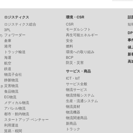
ロジスティクス
環境・CSR
話
ロジスティクス総合
CSR
短
モーダルシフト
3PL
D
フォワーダー
再生可能エネルギー
の
事
倉庫
安全
港湾
燃料
値
トラック輸送
環境への取り組み
新
海運
BCP
高
防災・災害
航空
鉄道
サービス・商品
物流子会社
ICT・IoT
静脈物流
サービス全般
災害物流
ンネ
物流サービス
食品物流
物流情報システム
EC物流
生産・流通システム
メディカル物流
物流資材
アパレル物流
物流機器
都市・館内物流
物流関連商品
スタートアップ･ベンチャー
新商品
利用運送
トラック
貿易・税関