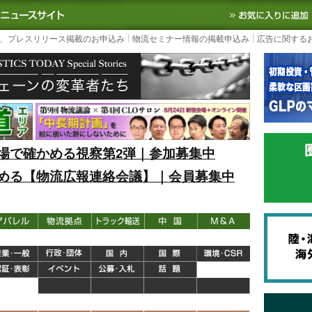
S TODAY｜国内最大の物流ニュースサイト
3PL, SCMなど国内外の最新の物流
、プレスリリース掲載のお申込み
物流セミナー情報の掲載申込み
広告に関する
場で確かめる視察第2弾｜参加募集中
める【物流広報連絡会議】｜会員募集中