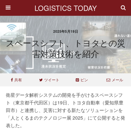
LOGISTICS TODAY
2025年5月19日
スペースシフト、トヨタとの災
害対策技術を紹介
共有
ツイート
ピン
メール
衛星データ解析システムの開発を手がけるスペースシフ
ト（東京都千代田区）は19日、トヨタ自動車（愛知県豊
田市）と連携し、災害に対する新たなソリューションを
「人とくるまのテクノロジー展 2025」にて公開すると発
表した。