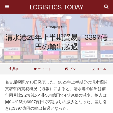
LOGISTICS TODAY
2025年7月18日
清水港25年上半期貿易、3397億
円の輸出超過
共有
ツイート
ピン
メール
名古屋税関が18日発表した、2025年上半期分の清水税関
支署管内貿易概況（速報）によると、清水港の輸出は前
年同月比2.2％減の1兆304億円で4期連続の減少、輸入は
同0.4％減の6907億円で2期ぶりの減少となった。差し引
きは3397億円の輸出超過となった。