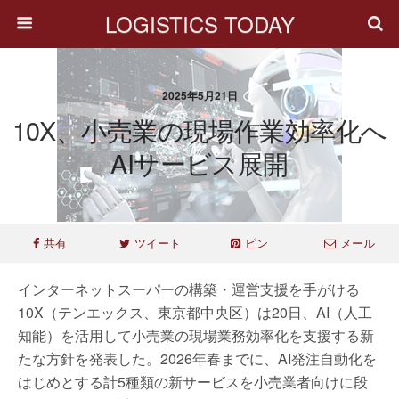
LOGISTICS TODAY
2025年5月21日
10X、小売業の現場作業効率化へ
AIサービス展開
共有
ツイート
ピン
メール
インターネットスーパーの構築・運営支援を手がける
10X（テンエックス、東京都中央区）は20日、AI（人工
知能）を活用して小売業の現場業務効率化を支援する新
たな方針を発表した。2026年春までに、AI発注自動化を
はじめとする計5種類の新サービスを小売業者向けに段