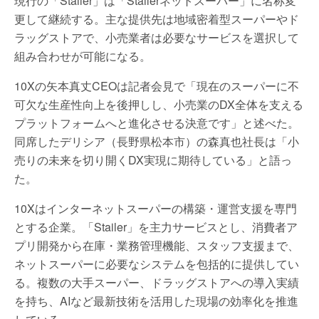
現行の「Stailer」は「Stailerネットスーパー」に名称変
更して継続する。主な提供先は地域密着型スーパーやド
ラッグストアで、小売業者は必要なサービスを選択して
組み合わせが可能になる。
10Xの矢本真丈CEOは記者会見で「現在のスーパーに不
可欠な生産性向上を後押しし、小売業のDX全体を支える
プラットフォームへと進化させる決意です」と述べた。
同席したデリシア（長野県松本市）の森真也社長は「小
売りの未来を切り開くDX実現に期待している」と語っ
た。
10Xはインターネットスーパーの構築・運営支援を専門
とする企業。「Stailer」を主力サービスとし、消費者ア
プリ開発から在庫・業務管理機能、スタッフ支援まで、
ネットスーパーに必要なシステムを包括的に提供してい
る。複数の大手スーパー、ドラッグストアへの導入実績
を持ち、AIなど最新技術を活用した現場の効率化を推進