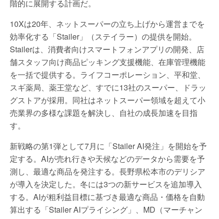
階的に展開する計画だ。
10Xは20年、ネットスーパーの立ち上げから運営までを
効率化する「Stailer」（ステイラー）の提供を開始。
Stailerは、消費者向けスマートフォンアプリの開発、店
舗スタッフ向け商品ピッキング支援機能、在庫管理機能
を一括で提供する。ライフコーポレーション、平和堂、
スギ薬局、薬王堂など、すでに13社のスーパー、ドラッ
グストアが採用。同社はネットスーパー領域を超えて小
売業界の多様な課題を解決し、自社の成長加速を目指
す。
新戦略の第1弾として7月に「Stailer AI発注」を開始を予
定する。AIが売れ行きや天候などのデータから需要を予
測し、最適な商品を発注する。長野県松本市のデリシア
が導入を決定した。冬には3つの新サービスを追加導入
する。AIが粗利益目標に基づき最適な商品・価格を自動
算出する「Stailer AIプライシング」、MD（マーチャン