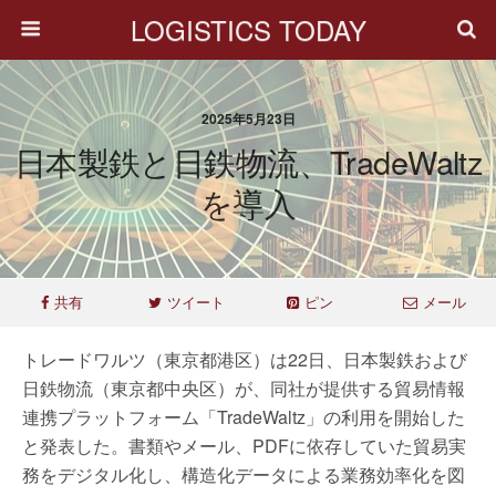
LOGISTICS TODAY
2025年5月23日
日本製鉄と日鉄物流、TradeWaltz
を導入
共有
ツイート
ピン
メール
トレードワルツ（東京都港区）は22日、日本製鉄および
日鉄物流（東京都中央区）が、同社が提供する貿易情報
連携プラットフォーム「TradeWaltz」の利用を開始した
と発表した。書類やメール、PDFに依存していた貿易実
務をデジタル化し、構造化データによる業務効率化を図