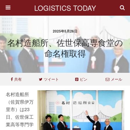
LOGISTICS TODAY
2025年5月26日
名村造船所、佐世保高専食堂の
命名権取得
共有
ツイート
ピン
メール
名村造船所
（佐賀県伊万
里市）は23
日、佐世保工
業高等専門学