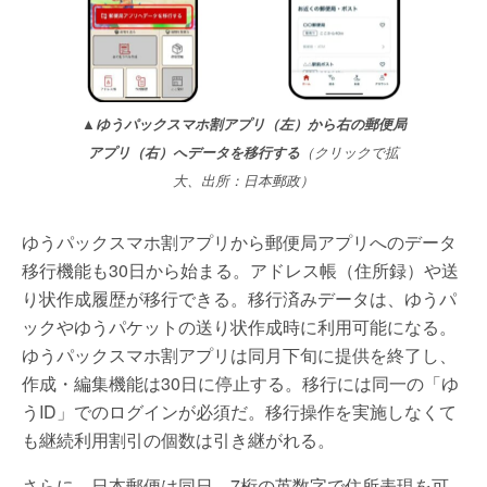
▲ゆうパックスマホ割アプリ（左）から右の郵便局
アプリ（右）へデータを移行する
（クリックで拡
大、出所：日本郵政）
ゆうパックスマホ割アプリから郵便局アプリへのデータ
移行機能も30日から始まる。アドレス帳（住所録）や送
り状作成履歴が移行できる。移行済みデータは、ゆうパ
ックやゆうパケットの送り状作成時に利用可能になる。
ゆうパックスマホ割アプリは同月下旬に提供を終了し、
作成・編集機能は30日に停止する。移行には同一の「ゆ
うID」でのログインが必須だ。移行操作を実施しなくて
も継続利用割引の個数は引き継がれる。
さらに、日本郵便は同日、7桁の英数字で住所表現を可