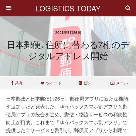
LOGISTICS TODAY
2025年5月26日
日本郵便､住所に替わる7桁のデ
ジタルアドレス開始
共有
ツイート
ピン
メール
日本郵政と日本郵便は26日、郵便局アプリに新たな機能
を追加したと発表した。ゆうパックスマホ割アプリと郵
便局アプリの統合を進め、郵便・物流サービスの利便性
向上が目的。これまで「ゆうパックスマホ割アプリ」で
提供した全サービスと割引が、郵便局アプリから利用で