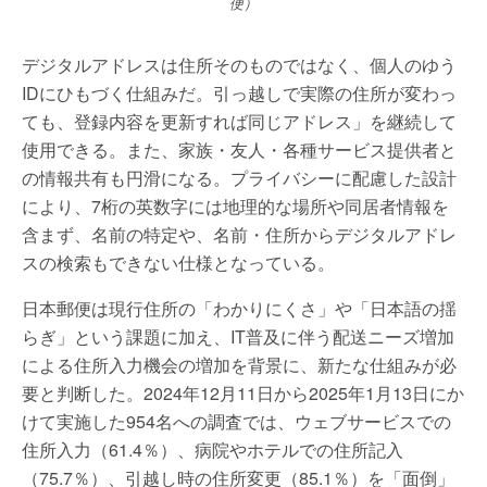
便）
デジタルアドレスは住所そのものではなく、個人のゆう
IDにひもづく仕組みだ。引っ越しで実際の住所が変わっ
ても、登録内容を更新すれば同じアドレス」を継続して
使用できる。また、家族・友人・各種サービス提供者と
の情報共有も円滑になる。プライバシーに配慮した設計
により、7桁の英数字には地理的な場所や同居者情報を
含まず、名前の特定や、名前・住所からデジタルアドレ
スの検索もできない仕様となっている。
日本郵便は現行住所の「わかりにくさ」や「日本語の揺
らぎ」という課題に加え、IT普及に伴う配送ニーズ増加
による住所入力機会の増加を背景に、新たな仕組みが必
要と判断した。2024年12月11日から2025年1月13日にか
けて実施した954名への調査では、ウェブサービスでの
住所入力（61.4％）、病院やホテルでの住所記入
（75.7％）、引越し時の住所変更（85.1％）を「面倒」